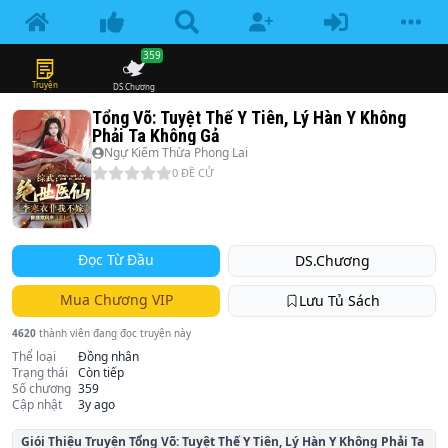
359
Truyện
DS.Chương
Tổng Võ: Tuyệt Thế Y Tiên, Lý Hàn Y Không
Phải Ta Không Gả
Ngự Kiếm Thừa Phong Lai
0
ĐỀ CỬ
Đọc Từ Đầu
DS.Chương
Mua Chương VIP
Lưu Tủ Sách
4620
thành viên đang đọc truyện này
Thể loại
Đồng nhân
Trạng thái
Còn tiếp
Số chương
359
Cập nhật
3y ago
Giói Thiệu Truyện
Tổng Võ: Tuyệt Thế Y Tiên, Lý Hàn Y Không Phải Ta