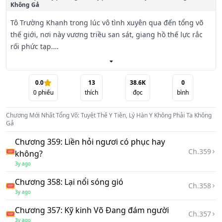
Không Gả
Tô Trường Khanh trong lúc vô tình xuyên qua đến tổng võ 
thế giới, nơi này vương triều san sát, giang hồ thế lực rắc 
rối phức tạp.

Bởi vì khóa lại hệ thống điều kiện ưu việt, Tô Trường Khanh 
liền muốn bái một vị kiếm tiên vi sư, trở thành cái kia 
0.0
13
38.6K
0
0
phiếu
thích
đọc
bình
phong hoa tuyệt đại kiếm tiên.

Chương Mới Nhất
Tổng Võ: Tuyệt Thế Y Tiên, Lý Hàn Y Không Phải Ta Không
Chưa từng nghĩ ngẫu nhiên gặp Dược Vương Tân Bách 
Gả
Thảo, bị Tân Bách Thảo lừa gạt trở thành Dược Vương cốc 
Chương 359: Liền hỏi ngươi có phục hay
đệ tử, đồng thời còn khóa lại Y Tiên hệ thống.

Ch.
359
không?
3y ago
Khóc không ra nước mắt Tô Trường Khanh vốn cho rằng 
đời này cùng võ đạo chi lộ vô duyên, có thể Tư Không 
Chương 358: Lại nổi sóng gió
Ch.
358
Trường Phong mang theo trọng thương Lý Hàn Y đến, để 
3y ago
sự tình nghênh đón chuyển cơ.

Chương 357: Kỹ kinh Võ Đang đám người
Ch.
357
3y ago