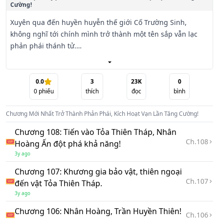
Cường!
Xuyên qua đến huyền huyễn thế giới Cố Trường Sinh, 
không nghĩ tới chính mình trở thành một tên sắp vẫn lạc 
phản phái thánh tử.

Mà sau đó không lâu, khí vận nhân vật chính càng là mang 
theo các huynh đệ của hắn, muốn san bằng hắn tông môn, 
0.0
3
23K
0
0
phiếu
thích
đọc
bình
đem hắn chém giết.

Chương Mới Nhất
Trở Thành Phản Phái, Kích Hoạt Vạn Lần Tăng Cường!
May ra, thời khắc mấu chốt hắn kích hoạt lên mạnh nhất 
phản phái hệ thống, không chỉ có thể nhìn đến người khác 
Chương 108: Tiến vào Tỏa Thiên Tháp, Nhân
cơ duyên, còn có thể đem bất kỳ vật gì tiến hành vạn lần 
Ch.
108
Hoàng Ấn đột phá khả năng!
tăng cường.

3y ago
Chương 107: Khương gia bảo vật, thiên ngoại
Phổ thông công pháp, vạn lần tăng cường sau trở thành 
Ch.
107
đến vật Tỏa Thiên Tháp.
tuyệt thế công pháp. Võ đạo thần thông, vạn lần tăng 
3y ago
cường sau trở thành cấm kỵ thần thông. Tàn khuyết đế khí, 
vạn lần tăng cường sau trở thành tuyệt phẩm tiên khí. . . .

Chương 106: Nhân Hoàng, Trần Huyền Thiên!
Ch.
106