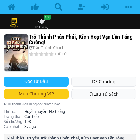
108
Truyện
DS.Chương
Trở Thành Phản Phái, Kích Hoạt Vạn Lần Tăng
Cường!
Trần Thành Chanh
0
ĐỀ CỬ
Đọc Từ Đầu
DS.Chương
Mua Chương VIP
Lưu Tủ Sách
4620
thành viên đang đọc truyện này
Thể loại
Huyền huyễn, Hệ thống
Trạng thái
Còn tiếp
Số chương
108
Cập nhật
3y ago
Giói Thiệu Truyện
Trở Thành Phản Phái, Kích Hoạt Vạn Lần Tăng