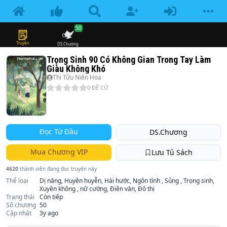
50
Truyện
DS.Chương
Trọng Sinh 90 Có Không Gian Trong Tay Làm
Giàu Không Khó
Thi Tửu Niên Hoa
0
ĐỀ CỬ
Đọc Từ Đầu
DS.Chương
Mua Chương VIP
Lưu Tủ Sách
4620
thành viên đang đọc truyện này
Thể loại
Dị năng, Huyền huyễn, Hài hước, Ngôn tình , Sủng , Trọng sinh,
Xuyên không , nữ cường, Điền văn, Đô thị
Trạng thái
Còn tiếp
Số chương
50
Cập nhật
3y ago