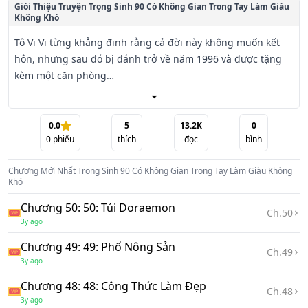
Giói Thiệu Truyện
Trọng Sinh 90 Có Không Gian Trong Tay Làm Giàu
Không Khó
Tô Vi Vi từng khẳng định rằng cả đời này không muốn kết 
hôn, nhưng sau đó bị đánh trở về năm 1996 và được tặng 
kèm một căn phòng

có không gian để giúp cô trong việc kinh doanh, nấu ăn và 
bán quần áo. Với bàn tay này, cô đã thành lập một đế chế 
kinh doanh cho

0.0
5
13.2K
0
0
phiếu
thích
đọc
bình
riêng mình.

Chương Mới Nhất
Trọng Sinh 90 Có Không Gian Trong Tay Làm Giàu Không
Tuy nhiên, dường như ý chí kiên cường của Tô Vi Vi lại 
Khó
không chịu nổi khi đứng trước khuôn mặt đẹp trai của anh 
Chương 50: 50: Túi Doraemon
trai hàng xóm. Để

Ch.
50
3y ago
có được sự quan tâm của anh ta, Tô Vi Vi đã từ bỏ nguyên 
tắc không kết hôn một cách sớm hơn dự định.

Chương 49: 49: Phố Nông Sản
Ch.
49
3y ago
Nhưng liệu tất cả những nỗ lực của cô có đáng giá khi Cố 
Chương 48: 48: Công Thức Làm Đẹp
Dung Thời, anh chàng hàng xóm đó, lại tỏ ra không chịu 
Ch.
48
3y ago
trả lại những phút
