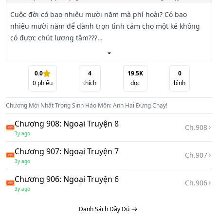
Cuộc đời có bao nhiêu mười năm mà phí hoài? Có bao 
nhiêu mười năm để dành trọn tình cảm cho một kẻ không 
có được chút lương tâm???

Mười năm cuộc đời của người con gái...

Bốn năm thanh xuân, ba năm quen nhau, lại còn thêm 
0.0
4
19.5K
0
0
phiếu
thích
đọc
bình
năm năm vợ chồng. Tình có mà nghĩa cũng không cạn. 
Những lúc khó khăn cô bên

Chương Mới Nhất
Trọng Sinh Hào Môn: Anh Hai Đừng Chạy!
cạnh anh, những lúc gục ngã, cô nâng đỡ an ủi anh... 
Nhưng rồi sao, cuối cùng anh ta vẫn phản bội cô.

Chương 908: Ngoại Truyện 8
Ch.
908
3y ago
- Mười hai năm qua cứ xem như tôi có mắt như mù. Chúng 
Chương 907: Ngoại Truyện 7
ta chấm dứt đi!
Ch.
907
3y ago
Chương 906: Ngoại Truyện 6
Ch.
906
3y ago
Danh Sách Đầy Đủ