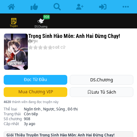
908
Truyện
DS.Chương
Trọng Sinh Hào Môn: Anh Hai Đừng Chạy!
PJH
0
ĐỀ CỬ
Đọc Từ Đầu
DS.Chương
Mua Chương VIP
Lưu Tủ Sách
4620
thành viên đang đọc truyện này
Thể loại
Ngôn tình , Ngược, Sủng , Đô thị
Trạng thái
Còn tiếp
Số chương
908
Cập nhật
3y ago
Giói Thiệu Truyện
Trọng Sinh Hào Môn: Anh Hai Đừng Chạy!