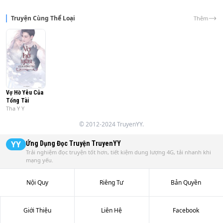
Truyện Cùng Thể Loại
Thêm
Vợ Hờ Yêu Của
Tổng Tài
Tha Y Y
© 2012-2024 TruyenYY.
YY
Ứng Dụng Đọc Truyện
TruyenYY
Trải nghiệm đọc truyện tốt hơn, tiết kiệm dung lượng 4G, tải nhanh khi
mạng yếu.
Nội Quy
Riêng Tư
Bản Quyền
Giới Thiệu
Liên Hệ
Facebook