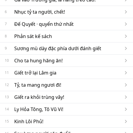
Nhục tỷ ta người, chết!
6
Đế Quyết · quyển thứ nhất
7
Phản sát kế sách
8
Sương mù dày đặc phía dưới đánh giết
9
Cho ta hung hăng ăn!
10
Giết trở lại Lâm gia
11
Tỷ, ta mang ngươi đi!
12
Giết ra khỏi trùng vây!
13
Ly Hỏa Tông, Tô Vũ Vi!
14
Kinh Lôi Phủ!
15