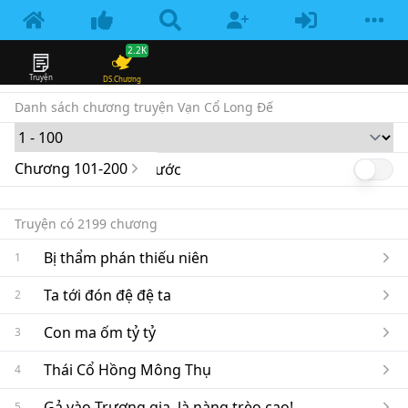
2.2K
Truyện
DS.Chương
Danh sách chương truyện
Vạn Cổ Long Đế
Chương
101
-
200
Chương mới lên trước
Enable n
Truyện có
2199
chương
Bị thẩm phán thiếu niên
1
Ta tới đón đệ đệ ta
2
Con ma ốm tỷ tỷ
3
Thái Cổ Hồng Mông Thụ
4
Gả vào Trương gia, là nàng trèo cao!
5