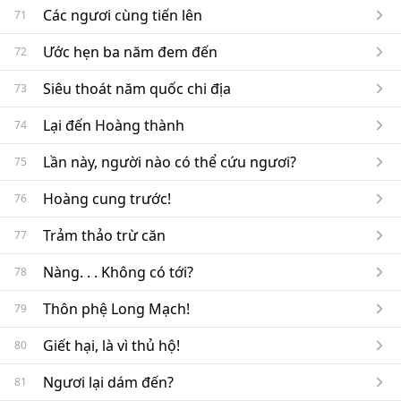
Các ngươi cùng tiến lên
71
Ước hẹn ba năm đem đến
72
Siêu thoát năm quốc chi địa
73
Lại đến Hoàng thành
74
Lần này, người nào có thể cứu ngươi?
75
Hoàng cung trước!
76
Trảm thảo trừ căn
77
Nàng. . . Không có tới?
78
Thôn phệ Long Mạch!
79
Giết hại, là vì thủ hộ!
80
Ngươi lại dám đến?
81