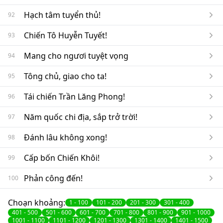
Hạch tâm tuyển thủ!
92
Chiến Tô Huyễn Tuyết!
93
Mang cho ngươi tuyệt vọng
94
Tông chủ, giao cho ta!
95
Tái chiến Trần Lăng Phong!
96
Năm quốc chi địa, sắp trở trời!
97
Đánh lâu không xong!
98
Cấp bốn Chiến Khôi!
99
Phản công đến!
100
Choạn khoảng:
1
-
100
101
-
200
201
-
300
301
-
400
401
-
500
501
-
600
601
-
700
701
-
800
801
-
900
901
-
1000
1001
-
1100
1101
-
1200
1201
-
1300
1301
-
1400
1401
-
1500