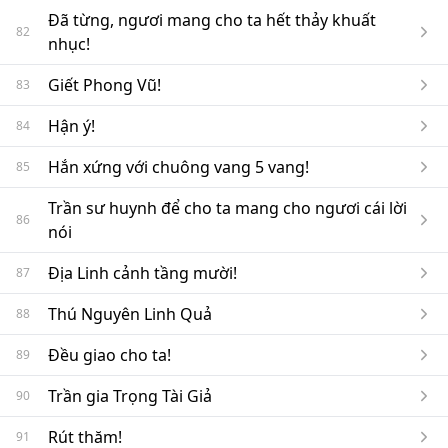
Đã từng, ngươi mang cho ta hết thảy khuất
82
nhục!
Giết Phong Vũ!
83
Hận ý!
84
Hắn xứng với chuông vang 5 vang!
85
Trần sư huynh để cho ta mang cho ngươi cái lời
86
nói
Địa Linh cảnh tầng mười!
87
Thú Nguyên Linh Quả
88
Đều giao cho ta!
89
Trần gia Trọng Tài Giả
90
Rút thăm!
91