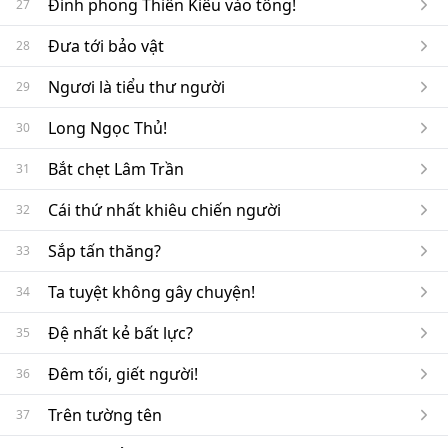
Đỉnh phong Thiên Kiêu vào tông!
27
Đưa tới bảo vật
28
Ngươi là tiểu thư người
29
Long Ngọc Thủ!
30
Bắt chẹt Lâm Trần
31
Cái thứ nhất khiêu chiến người
32
Sắp tấn thăng?
33
Ta tuyệt không gây chuyện!
34
Đệ nhất kẻ bất lực?
35
Đêm tối, giết người!
36
Trên tường tên
37