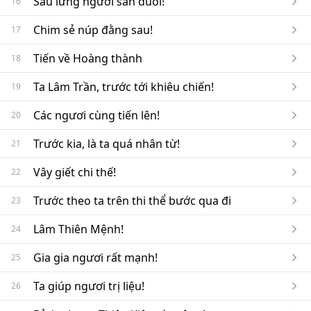
Sau lưng người săn đuổi!
16
Chim sẻ núp đằng sau!
17
Tiến về Hoàng thành
18
Ta Lâm Trần, trước tới khiêu chiến!
19
Các ngươi cùng tiến lên!
20
Trước kia, là ta quá nhân từ!
21
Vây giết chi thế!
22
Trước theo ta trên thi thể bước qua đi
23
Lâm Thiên Mệnh!
24
Gia gia ngươi rất mạnh!
25
Ta giúp ngươi trị liệu!
26