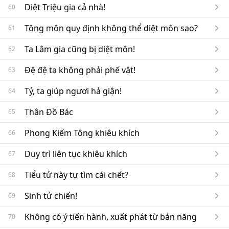
Diệt Triệu gia cả nhà!
60
Tông môn quy định không thể diệt môn sao?
61
Ta Lâm gia cũng bị diệt môn!
62
Đệ đệ ta không phải phế vật!
63
Tỷ, ta giúp ngươi hả giận!
64
Thân Đồ Bác
65
Phong Kiếm Tông khiêu khích
66
Duy trì liên tục khiêu khích
67
Tiểu tử này tự tìm cái chết?
68
Sinh tử chiến!
69
Không có ý tiến hành, xuất phát từ bản năng
70