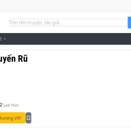
uyến Rũ
2
Lượt Thích
hương VIP