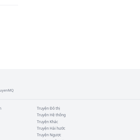
ai 
ình 
TruyenMQ
n
Truyện
Đô thị
Truyện
Hệ thống
Truyện
Khác
Truyện
Hài hước
Truyện
Ngược