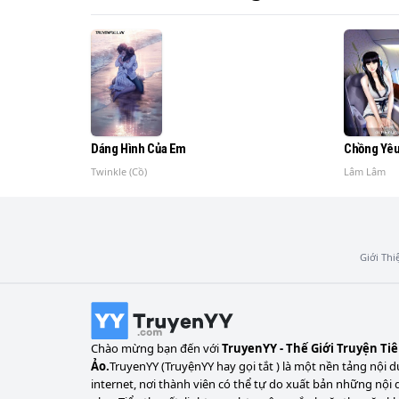
cho hắn một like.

Một cuộc hôn nhân sắp đặt, kết hôn chưa đư
gia đình gà bay chó loạn

tức muốn xì khói với hai người này. Họ còn 
cảm, kết quả không ngờ

Dáng Hình Của Em
Chồng Yêu
được tình cảm đâu không thấy chỉ thấy tờ đ
Twinkle (Cồ)
Lâm Lâm
Mẹ Tề ôm ngực, biểu cảm sống không còn gì 
Giới Thi
"Biết thế tao đẻ quả trứng tao ăn cho rồi... co
Tề Mẫn Mẫn cười trừ: "..."

Chào mừng bạn đến với
TruyenYY - Thế Giới Truyện Ti
Cô vô tội đó nha!
Ảo.
TruyenYY (TruyệnYY hay gọi tắt ) là một nền tảng nội d
internet, nơi thành viên có thể tự do xuất bản những nội 