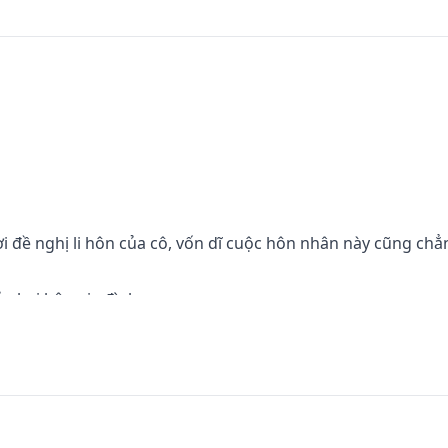
i đề nghị li hôn của cô, vốn dĩ cuộc hôn nhân này cũng chẳ
a hai bên gia đình.

thì nên sớm kết thúc cho rồi.

được sự đồng ý của hắn, nhưng khi nghe đáp án của hắn c