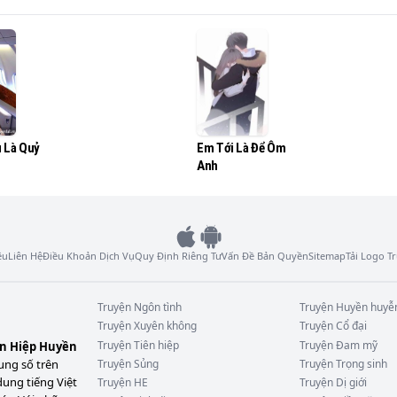
ợc 3 tháng thì hai người đã kéo nhau ra toà ly hôn, khiến h
nghĩ thời gian sẽ khiến cho hai đứa con nhà mình nảy sinh t
 Là Quỷ
Em Tới Là Để Ôm
ơn thoả thuận ly hôn tụi nó mang về.

Anh
luyến tiếc gào lên một tiếng:

ệu
Liên Hệ
Điều Khoản Dịch Vụ
Quy Định Riêng Tư
Vấn Đề Bản Quyền
Sitemap
Tải Logo 
n với cái."

Truyện
Ngôn tình
Truyện
Huyền huyễ
Truyện
Xuyên không
Truyện
Cổ đại
Truyện
Tiên hiệp
Truyện
Đam mỹ
ên Hiệp Huyền
ung số trên
Truyện
Sủng
Truyện
Trọng sinh
dung tiếng Việt
Truyện
HE
Truyện
Dị giới