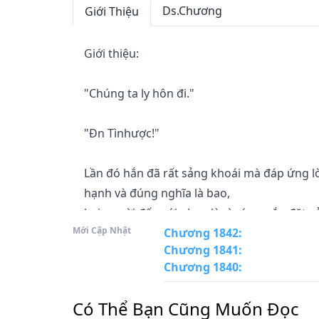
Ds.Chương
Giới Thiệu
Giới thiệu:

"Chúng ta ly hôn đi."

"Đn Tìnhược!"

Lần đó hắn đã rất sảng khoái mà đáp ứng lờ
hạnh và đúng nghĩa là bao,

hai người đến với nhau là vì có sự sắp đặt củ
Mới Cập Nhật
Chương 1842
:
Chương 1841
:
Hôn nhân không tình yêu, đôi bên lạnh nhạt 
Chương 1840
:
Tề Mẫn Mẫn vốn không ôm hi vọng sẽ nhận 
Có Thể Bạn Cũng Muốn Đọc
liền trố mắt kinh ngạc, âm thầm
