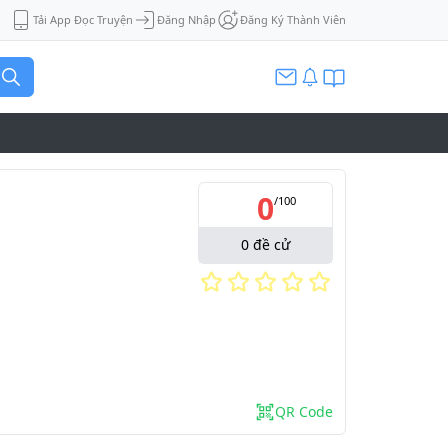
Tải App Đọc Truyện
Đăng Nhập
Đăng Ký Thành Viên
0
/
100
0
đề cử
QR Code