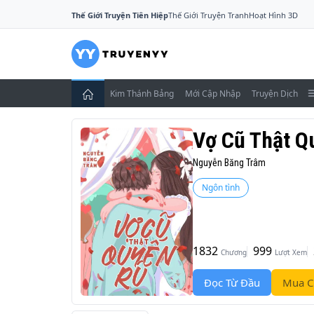
Thế Giới Truyện Tiên Hiệp
Thế Giới Truyện Tranh
Hoạt Hình 3D
Kim Thánh Bảng
Mới Cập Nhập
Truyện Dịch
Vợ Cũ Thật Q
Nguyễn Băng Trâm
Ngôn tình
1832
999
Chương
Lượt Xem
Đọc Từ Đầu
Mua C