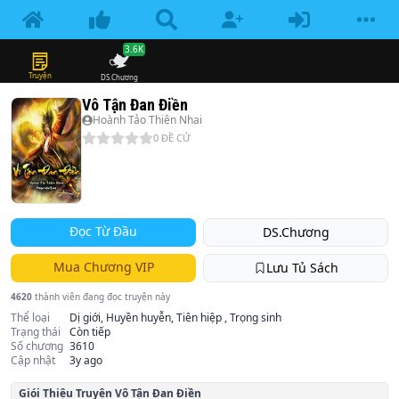
3.6K
Truyện
DS.Chương
Vô Tận Đan Điền
Hoành Tảo Thiên Nhai
0
ĐỀ CỬ
Đọc Từ Đầu
DS.Chương
Mua Chương VIP
Lưu Tủ Sách
4620
thành viên đang đọc truyện này
Thể loại
Dị giới, Huyền huyễn, Tiên hiệp , Trọng sinh
Trạng thái
Còn tiếp
Số chương
3610
Cập nhật
3y ago
Giói Thiệu Truyện
Vô Tận Đan Điền