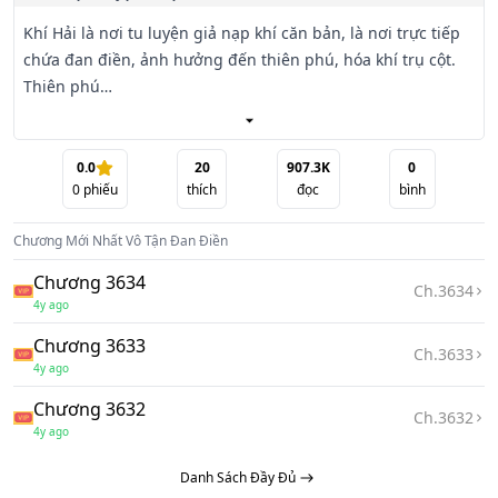
Khí Hải là nơi tu luyện giả nạp khí căn bản, là nơi trực tiếp 
chứa đan điền, ảnh hưởng đến thiên phú, hóa khí trụ cột. 
Thiên phú

cao hơn người thì một cái Khí Hải thường có mấy cái đan 
điền. Đan điền càng nhiều, thiên phú càng cao, tốc độ nạp 
khí, hóa khí lại

0.0
20
907.3K
0
0
phiếu
thích
đọc
bình
càng nhanh. Người cả đời Khí Hải có bao nhiêu đan điền 
đều là trời sinh sao có vậy. Nhưng, nếu có pháp quyết tu 
Chương Mới Nhất
Vô Tận Đan Điền
luyện tăng số đan

điền lên thì sao?
Chương 3634
Ch.
3634
4y ago
Chương 3633
Ch.
3633
4y ago
Chương 3632
Ch.
3632
4y ago
Danh Sách Đầy Đủ