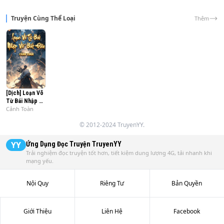
Truyện Cùng Thể Loại
Thêm
[Dịch] Loạn Võ
Từ Bái Nhập Võ
Cảnh Toàn
Quán Bắt Đầu
© 2012-2024 TruyenYY.
YY
Ứng Dụng Đọc Truyện
TruyenYY
Trải nghiệm đọc truyện tốt hơn, tiết kiệm dung lượng 4G, tải nhanh khi
mạng yếu.
Nội Quy
Riêng Tư
Bản Quyền
Giới Thiệu
Liên Hệ
Facebook