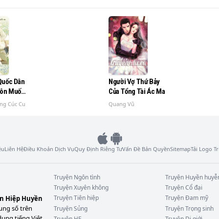
yện mà!
Quốc Dân
Người Vợ Thứ Bảy
ôn Muốn
Của Tổng Tài Ác Ma
 Tôi
ng Cúc Cu
Quang Vũ
ệu
Liên Hệ
Điều Khoản Dịch Vụ
Quy Định Riêng Tư
Vấn Đề Bản Quyền
Sitemap
Tải Logo 
Truyện
Ngôn tình
Truyện
Huyền huyễ
Truyện
Xuyên không
Truyện
Cổ đại
Truyện
Tiên hiệp
Truyện
Đam mỹ
ên Hiệp Huyền
ung số trên
Truyện
Sủng
Truyện
Trọng sinh
dung tiếng Việt
Truyện
HE
Truyện
Dị giới