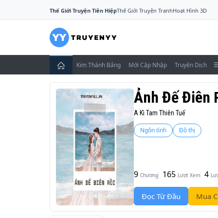
Thế Giới Truyện Tiên Hiệp
Thế Giới Truyện Tranh
Hoạt Hình 3D
Kim Thánh Bảng
Mới Cập Nhập
Truyện Dịch
Ảnh Đế Điên 
A Kì Tam Thiên Tuế
Ngôn tình
Đô thị
9
165
4
Chương
Lượt Xem
Lư
Đọc Từ Đầu
Mua C