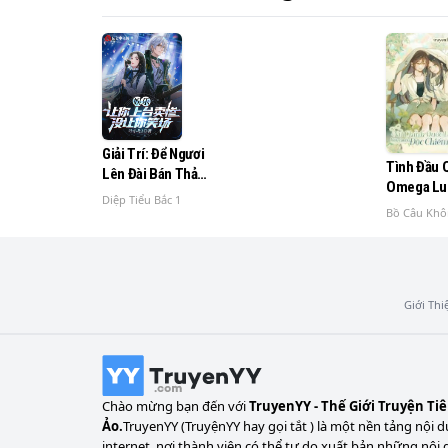
Chuyện này vốn không xuất hiện trong tru
Giải Trí: Để Ngươi
Tình Đầu 
Lên Đài Bán Thảm,
Omega Lu
Ai Bảo Ngươi Làm
Diệp Tiểu Bắc 1
Độc Chiếm
Trò Cười
Bồ Câu Khô
Giới Thi
Chào mừng bạn đến với
TruyenYY - Thế Giới Truyện Ti
Ảo.
TruyenYY (TruyệnYY hay gọi tắt ) là một nền tảng nội d
internet, nơi thành viên có thể tự do xuất bản những nội 