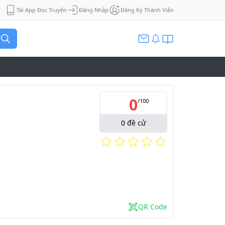
Tải App Đọc Truyện
Đăng Nhập
Đăng Ký Thành Viên
0
/
100
0
đề cử
QR Code