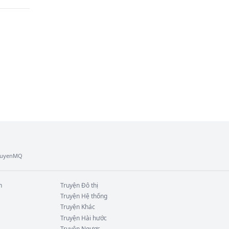
TruyenMQ
n
Truyện
Đô thị
Truyện
Hệ thống
Truyện
Khác
Truyện
Hài hước
Truyện
Ngược