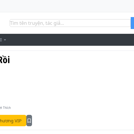
Rồi
ợt Thích
hương VIP