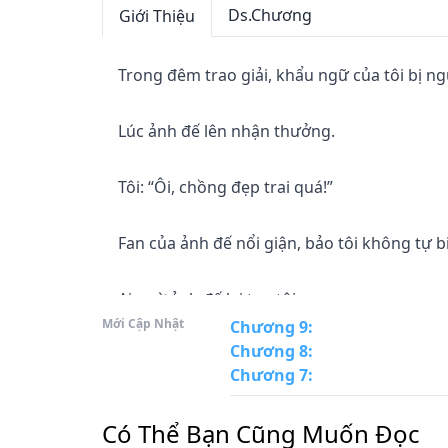
Ds.Chương
Giới Thiệu
Trong đêm trao giải, khẩu ngữ của tôi bị ngư
Lúc ảnh đế lên nhận thưởng.

Tôi: “Ôi, chồng đẹp trai quá!”

Fan của ảnh đế nổi giận, bảo tôi không tự b
Ai ngờ ảnh đế lại tag tôi:

Mới Cập Nhật
Chương 9
:
Chương 8
:
“Khi nào em mới chịu đến ăn anh?”

Chương 7
:
Tôi ngạc nhiên.

Có Thể Bạn Cũng Muốn Đọc