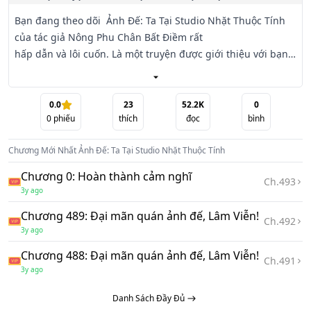
Bạn đang theo dõi  Ảnh Đế: Ta Tại Studio Nhặt Thuộc Tính 
của tác giả Nông Phu Chân Bất Điềm rất

hấp dẫn và lôi cuốn. Là một truyện được giới thiệu với bạn 
đọc trên trang đọc truyện chữ online. Đọc truyện bạn đọc 
sẽ được dẫn

dắt vào một thế giới mới lạ, những tình tiết đặc sắc, đọc 
0.0
23
52.2K
0
0
phiếu
thích
đọc
bình
truyện Đô Thị, Hệ Thống này để trải nghiệm và cảm nhận 
bạn nhé.

Chương Mới Nhất
Ảnh Đế: Ta Tại Studio Nhặt Thuộc Tính
Hoành phiêu quần diễn Lâm Viễn thức tỉnh một cái dị năng.

Chương 0: Hoàn thành cảm nghĩ
Ch.
493
3y ago
Chương 489: Đại mãn quán ảnh đế, Lâm Viễn!
Ch.
492
3y ago
Hắn có thể tại studio nhặt các loại diễn kỹ loại thuộc tính.

Chương 488: Đại mãn quán ảnh đế, Lâm Viễn!
Ch.
491
Nào đó diễn viên một kính rốt cuộc?

3y ago
Danh Sách Đầy Đủ
"Leng keng, chúc mừng ngài nhặt được 【 lời kịch bản lĩnh 