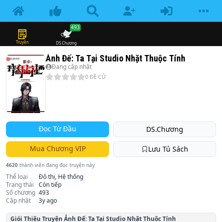
493
Truyện
DS.Chương
Ảnh Đế: Ta Tại Studio Nhặt Thuộc Tính
Đang cập nhật
0
ĐỀ CỬ
Đọc Từ Đầu
DS.Chương
Mua Chương VIP
Lưu Tủ Sách
4620
thành viên đang đọc truyện này
Thể loại
Đô thị, Hệ thống
Trạng thái
Còn tiếp
Số chương
493
Cập nhật
3y ago
Giói Thiệu Truyện
Ảnh Đế: Ta Tại Studio Nhặt Thuộc Tính