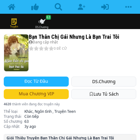
63
Truyện
DS.Chương
Bạn Thân Chị Gái Nhưng Là Bạn Trai Tôi
Đang cập nhật
0
ĐỀ CỬ
Đọc Từ Đầu
DS.Chương
Mua Chương VIP
Lưu Tủ Sách
4620
thành viên đang đọc truyện này
Thể loại
Khác, Ngôn tình , Truyện Teen
Trạng thái
Còn tiếp
Số chương
63
Cập nhật
3y ago
Giói Thiệu Truyện
Bạn Thân Chị Gái Nhưng Là Bạn Trai Tôi