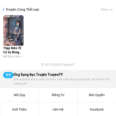
manh và đểu cáng. Tuy nhiên, anh chàng này đã đặt một 
lời hứa rằng anh sẽ là chồng của cô bé sau này.
Truyện Cùng Thể Loại
Thêm
Thập Niên 70
Cô Vợ Nông
Mễ Đích Ninh
Thôn Của Quân
Lão Sư
Trưởng
© 2012-2024 TruyenYY.
YY
Ứng Dụng Đọc Truyện
TruyenYY
Trải nghiệm đọc truyện tốt hơn, tiết kiệm dung lượng 4G, tải nhanh khi
mạng yếu.
Nội Quy
Riêng Tư
Bản Quyền
Giới Thiệu
Liên Hệ
Facebook