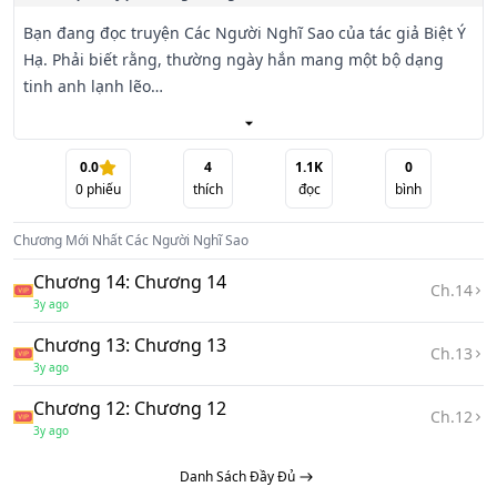
Bạn đang đọc truyện Các Người Nghĩ Sao của tác giả Biệt Ý 
Hạ. Phải biết rằng, thường ngày hắn mang một bộ dạng 
tinh anh lạnh lẽo

không trả lời người khác, vì sao khi nhìn tôi lại giơ ra nụ 
cười ngốc nghếch cùng gương mặt ửng hồng như suối 
xuân.

0.0
4
1.1K
0
0
phiếu
thích
đọc
bình
Chương Mới Nhất
Các Người Nghĩ Sao
Chương 14: Chương 14
Ch.
14
3y ago
Sau khi nghiêm túc tra hỏi, tôi phát hiện ra rằng bạch 
Chương 13: Chương 13
nguyệt quang trong lòng hắn chính là tôi.

Ch.
13
3y ago
Chương 12: Chương 12
Ch.
12
3y ago
Danh Sách Đầy Đủ
Nếu yêu thích truyện đam mỹ, bạn có thể đọc thêm Vợ 