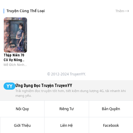
Mình Mình Nuôi [https://truyenfull.com/vo-minh-minh-
nuoi.31986/] hay Trường 

Truyện Cùng Thể Loại
Thêm
[https://truyenfull.com/truong-an-thai-binh.32206/]A 
[https://truyenfull.com/truong-an-thai-binh.32206/]n Thái 
Bình

[https://truyenfull.com/truong-an-thai-binh.32206/].
Thập Niên 70
Cô Vợ Nông
Mễ Đích Ninh
Thôn Của Quân
Lão Sư
Trưởng
© 2012-2024 TruyenYY.
YY
Ứng Dụng Đọc Truyện
TruyenYY
Trải nghiệm đọc truyện tốt hơn, tiết kiệm dung lượng 4G, tải nhanh khi
mạng yếu.
Nội Quy
Riêng Tư
Bản Quyền
Giới Thiệu
Liên Hệ
Facebook