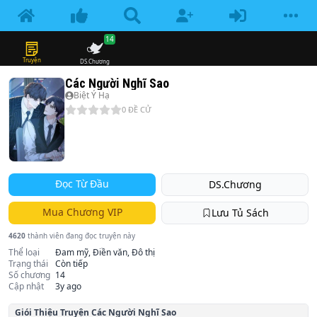
14
Truyện
DS.Chương
Các Người Nghĩ Sao
Biệt Ý Hạ
0
ĐỀ CỬ
Đọc Từ Đầu
DS.Chương
Mua Chương VIP
Lưu Tủ Sách
4620
thành viên đang đọc truyện này
Thể loại
Đam mỹ, Điền văn, Đô thị
Trạng thái
Còn tiếp
Số chương
14
Cập nhật
3y ago
Giói Thiệu Truyện
Các Người Nghĩ Sao