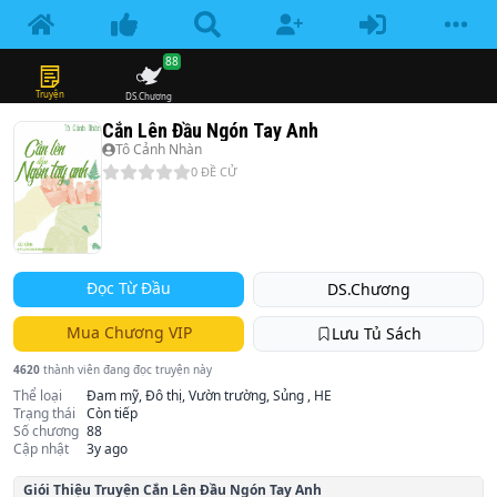
88
Truyện
DS.Chương
Cắn Lên Đầu Ngón Tay Anh
Tô Cảnh Nhàn
0
ĐỀ CỬ
Đọc Từ Đầu
DS.Chương
Mua Chương VIP
Lưu Tủ Sách
4620
thành viên đang đọc truyện này
Thể loại
Đam mỹ, Đô thị, Vườn trường, Sủng , HE
Trạng thái
Còn tiếp
Số chương
88
Cập nhật
3y ago
Giói Thiệu Truyện
Cắn Lên Đầu Ngón Tay Anh