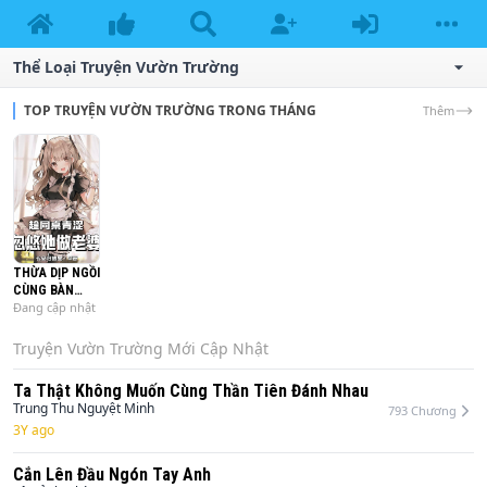
Thể Loại Truyện
Vườn Trường
TOP TRUYỆN VƯỜN TRƯỜNG TRONG THÁNG
Thêm
THỪA DỊP NGỒI
CÙNG BÀN
Đang cập nhật
NGÂY NGÔ,
LẮC LƯ NÀNG
LÀM VỢ
Truyện
Vườn Trường
Mới Cập Nhật
Ta Thật Không Muốn Cùng Thần Tiên Đánh Nhau
Trung Thu Nguyệt Minh
793
Chương
3Y ago
Cắn Lên Đầu Ngón Tay Anh