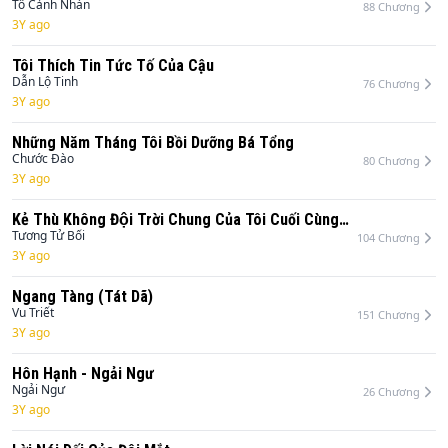
Tô Cảnh Nhàn
88
Chương
3Y ago
Tôi Thích Tin Tức Tố Của Cậu
Dẫn Lộ Tinh
76
Chương
3Y ago
Những Năm Tháng Tôi Bồi Dưỡng Bá Tổng
Chước Đào
80
Chương
3Y ago
Kẻ Thù Không Đội Trời Chung Của Tôi Cuối Cùng
Cũng Phá Sản
Tương Tử Bối
104
Chương
3Y ago
Ngang Tàng (Tát Dã)
Vu Triết
151
Chương
3Y ago
Hôn Hạnh - Ngải Ngư
Ngải Ngư
26
Chương
3Y ago