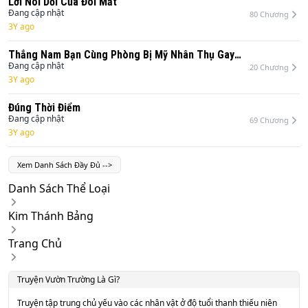
Lời Nói Dối Của Đôi Mắt
Đang cập nhật
80
Chương
3Y ago
Thẳng Nam Bạn Cùng Phòng Bị Mỹ Nhân Thụ Gay
Rồi!
Đang cập nhật
20
Chương
3Y ago
Đúng Thời Điểm
Đang cập nhật
69
Chương
3Y ago
Xem Danh Sách Đầy Đủ
-->
Danh Sách Thể Loại
Kim Thánh Bảng
Trang Chủ
Truyện
Vườn Trường
Là Gì?
Truyện tập trung chủ yếu vào các nhân vật ở độ tuổi thanh thiếu niên