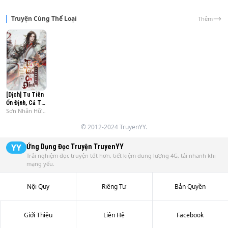
sac hieprn
Truyện Cùng Thể Loại
Thêm
[Dịch] Tu Tiên
Ổn Định, Cả Tu
Sơn Nhân Hữu
Tiên Giới Đều
Diệu Kế
Là Nhà Ta
© 2012-2024 TruyenYY.
YY
Ứng Dụng Đọc Truyện
TruyenYY
Trải nghiệm đọc truyện tốt hơn, tiết kiệm dung lượng 4G, tải nhanh khi
mạng yếu.
Nội Quy
Riêng Tư
Bản Quyền
Giới Thiệu
Liên Hệ
Facebook