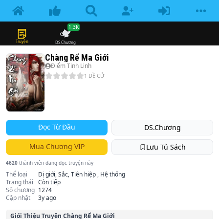
1.3K
Truyện
DS.Chương
Chàng Rể Ma Giới
Điểm Tinh Linh
1
ĐỀ CỬ
Đọc Từ Đầu
DS.Chương
Mua Chương VIP
Lưu Tủ Sách
4620
thành viên đang đọc truyện này
Thể loại
Dị giới, Sắc, Tiên hiệp , Hệ thống
Trạng thái
Còn tiếp
Số chương
1274
Cập nhật
3y ago
Giói Thiệu Truyện
Chàng Rể Ma Giới