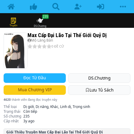
235
Truyện
DS.Chương
Max Cấp Đại Lão Tại Thế Giới Quỷ Dị
Mộ Lăng Bân
0
ĐỀ CỬ
Đọc Từ Đầu
DS.Chương
Mua Chương VIP
Lưu Tủ Sách
4620
thành viên đang đọc truyện này
Thể loại
Dị giới, Dị năng, Khác, Linh dị, Trọng sinh
Trạng thái
Còn tiếp
Số chương
235
Cập nhật
3y ago
Giói Thiệu Truyện
Max Cấp Đại Lão Tại Thế Giới Quỷ Dị