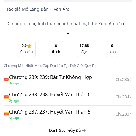
Tác giả Mộ Lăng Bân -  Văn Án:

Dị năng giả hệ tinh thần mạnh nhất mạt thế Kiều An từ cõi 
chết trở về, vừa sống lại đã phải đối mặt với bạn trai đi 
cùng bạch phú

mỹ.gia đình mắc nợ năm trăm vạn. tìm việc làm vấp phải 
0.0
8
17.8K
0
0
phiếu
thích
đọc
bình
trắc cùng phòng bị bạch phú mỹ thu mua các loại hãm hại 
bôi nhọ tổn thương

Chương Mới Nhất
Max Cấp Đại Lão Tại Thế Giới Quỷ Dị
bắt đầu.

Chương 239: 239: Bát Tự Không Hợp
Ch.
235
Cũng may trên thế giới này có đủ loại đồ ăn ngon, không 
3y ago
cần lo lắng đói bụng, Kiều An ở mạt thế chưa từng ăn no, 
Chương 238: 238: Huyết Văn Thân 6
nhìn qua rất thỏa

Ch.
234
3y ago
mãn.

Chương 237: 237: Huyết Văn Thân 5
Ch.
233
Để có thể ăn bao nhiêu tùy thích và việc kiếm tiền nhất 
3y ago
định phải đưa vào danh sách quan trọng.

Danh Sách Đầy Đủ