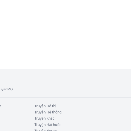
ên, 
TruyenMQ
n
Truyện
Đô thị
Truyện
Hệ thống
Truyện
Khác
Truyện
Hài hước
Truyện
Ngược