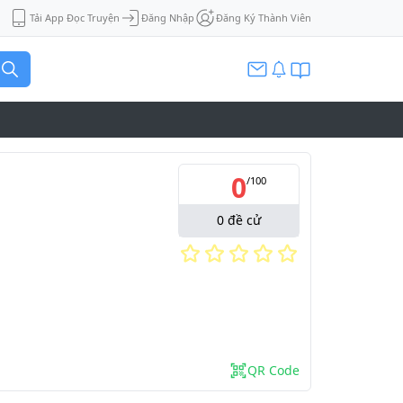
Tải App Đọc Truyện
Đăng Nhập
Đăng Ký Thành Viên
0
/
100
0
đề cử
QR Code