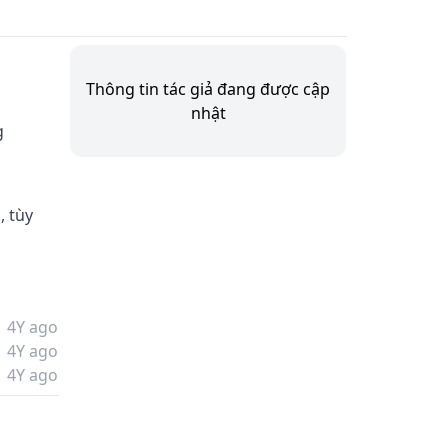
Thông tin tác giả đang được cập
nhật
g 
 tùy 
4Y ago
4Y ago
4Y ago
g 