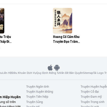
ếm cùng ma pháp dị thế giới, du tẩu cùng từng cái thứ nguy
rỗi.
ều Triệu
Hoang Cổ Cấm Khu
Thấp Điều
Truyền Đạo Trăm
Năm, Ngoan Nhân
ả
Đến Bái
ệu
Liên Hệ
Điều Khoản Dịch Vụ
Quy Định Riêng Tư
Vấn Đề Bản Quyền
Sitemap
Tải Logo 
Truyện
Ngôn tình
Truyện
Huyền huyễ
Truyện
Xuyên không
Truyện
Cổ đại
Truyện
Tiên hiệp
Truyện
Đam mỹ
ên Hiệp Huyền
ung số trên
Truyện
Sủng
Truyện
Trọng sinh
dung tiếng Việt
Truyện
HE
Truyện
Dị giới