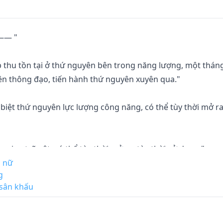
—— "

 thu tồn tại ở thứ nguyên bên trong năng lượng, một thán
yên thông đạo, tiến hành thứ nguyên xuyên qua."

iệt thứ nguyên lực lượng công năng, có thể tùy thời mở ra,
an trữ vật, có thể tùy thời mở ra, tùy thời sử dụng."

u nữ
g
sân khấu
ng lai của mình, kiếp này phát thề phải vì bản thân mà sốn