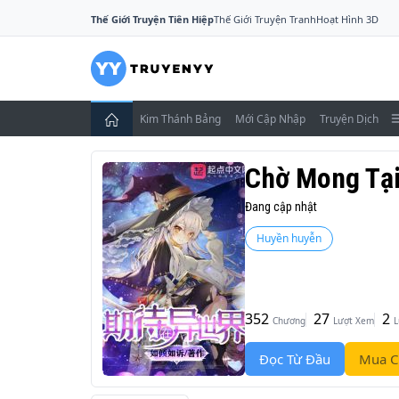
Thế Giới Truyện Tiên Hiệp
Thế Giới Truyện Tranh
Hoạt Hình 3D
Kim Thánh Bảng
Mới Cập Nhập
Truyện Dịch
Chờ Mong Tại 
Đang cập nhật
Huyền huyễn
352
27
2
Chương
Lượt Xem
L
Đọc Từ Đầu
Mua C