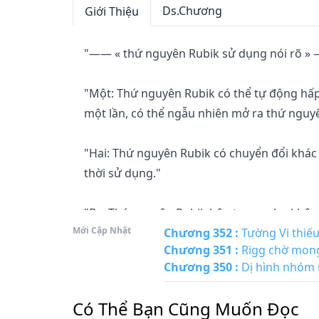
Ds.Chương
Giới Thiệu
"—— « thứ nguyên Rubik sử dụng nói rõ » 
"Một: Thứ nguyên Rubik có thể tự động hấp
một lần, có thể ngẫu nhiên mở ra thứ ngu
"Hai: Thứ nguyên Rubik có chuyển đổi khác b
thời sử dụng."

"Ba: Thứ nguyên Rubik bên trong phụ không gi
Mới Cập Nhật
Chương 352
:
Tường Vi thiế
Chương 351
:
Rigg chờ mon
"Bốn: . . ."

Chương 350
:
Dị hình nhóm 
Đây là một cái đã từng vô pháp lựa chọn tươ
Có Thể Bạn Cũng Muốn Đọc
nam nhân cố sự.
