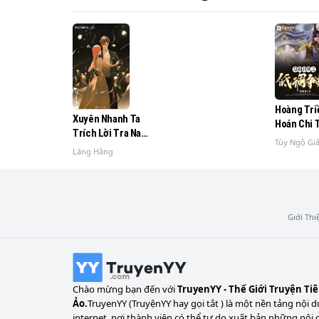
Mang theo thứ nguyên Rubik, Rigg đi tới Ki
chờ mong tại dị thế giới có thể có được cứu 
Hoàng Tri
Xuyên Nhanh Ta
Hoán Chi 
Trích Lời Tra Nam
Tranh Bá
Tùy Ngộ Gi
Mà Vấn Đỉnh Đại
Lăng Hằng
Đạo
Giới Thi
Chào mừng bạn đến với
TruyenYY - Thế Giới Truyện Ti
Ảo.
TruyenYY (TruyệnYY hay gọi tắt ) là một nền tảng nội d
internet, nơi thành viên có thể tự do xuất bản những nội 