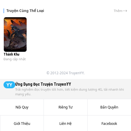
Truyện Cùng Thể Loại
Thêm
Thánh Khư
Đang cập nhật
© 2012-2024 TruyenYY.
YY
Ứng Dụng Đọc Truyện
TruyenYY
Trải nghiệm đọc truyện tốt hơn, tiết kiệm dung lượng 4G, tải nhanh khi
mạng yếu.
Nội Quy
Riêng Tư
Bản Quyền
Giới Thiệu
Liên Hệ
Facebook