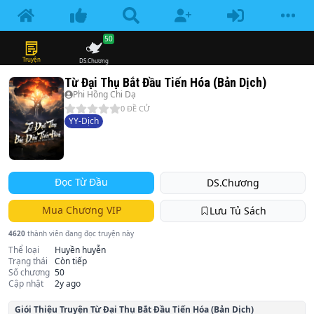
50
Truyện
DS.Chương
Từ Đại Thụ Bắt Đầu Tiến Hóa (Bản Dịch)
Phi Hồng Chi Dạ
0
ĐỀ CỬ
YY-Dịch
Đọc Từ Đầu
DS.Chương
Mua Chương VIP
Lưu Tủ Sách
4620
thành viên đang đọc truyện này
Thể loại
Huyền huyễn
Trạng thái
Còn tiếp
Số chương
50
Cập nhật
2y ago
Giói Thiệu Truyện
Từ Đại Thụ Bắt Đầu Tiến Hóa (Bản Dịch)