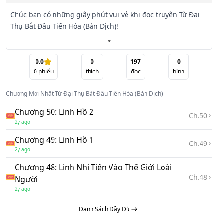
Chúc bạn có những giây phút vui vẻ khi đọc truyện Từ Đại 
Thụ Bắt Đầu Tiến Hóa (Bản Dịch)!
0.0
0
197
0
0
phiếu
thích
đọc
bình
Chương Mới Nhất
Từ Đại Thụ Bắt Đầu Tiến Hóa (Bản Dịch)
Chương 50: Linh Hồ 2
Ch.
50
2y ago
Chương 49: Linh Hồ 1
Ch.
49
2y ago
Chương 48: Linh Nhi Tiến Vào Thế Giới Loài
Ch.
48
Người
2y ago
Danh Sách Đầy Đủ