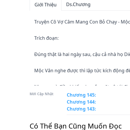
Ds.Chương
Giới Thiệu
Truyện Cô Vợ Câm Mang Con Bỏ Chạy - Mộc
Trích đoạn:

Đúng thật là hai ngày sau, cậu cả nhà họ Diệ
Mộc Vân nghe được thì lập tức kích động đ
Nhưng mà điều khiến cho sắc mặt cô tái đi c
Mới Cập Nhật
trong trong phòng khách

Chương 145
:
Chương 144
:
phía dưới, ngoại trừ người đàn ông có ngà
Chương 143
:
“Diệp Sâm, mày có ý gì? Tao bảo mày về chờ 
Có Thể Bạn Cũng Muốn Đọc