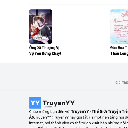
“Tôi có ý gì không ông rõ à? Tôi đã nói từ t
Người phụ nữ tôi muốn

cưới là Cố Cần Mai, bây giờ cô ấy đang đứng 
Diệp Sâm mặc một chiếc áo khoác màu đen 
đen sâu thẳm như băng lạnh. Anh

Ông Xã Thượng Vị
Đào Hoa T
nhìn chằm chằm người ba này, cả người nhì
Vợ Yêu Đừng Chạy!
Thấu Lòn
Ông Diệp nghe thể thì lập tức giận sôi lên.
Giới Thi
Chào mừng bạn đến với
TruyenYY - Thế Giới Truyện Ti
Ảo.
TruyenYY (TruyệnYY hay gọi tắt ) là một nền tảng nội d
internet, nơi thành viên có thể tự do xuất bản những nội 