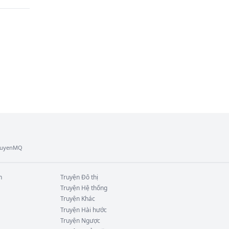
ày. 
mắt 
TruyenMQ
n
Truyện
Đô thị
Truyện
Hệ thống
Truyện
Khác
Truyện
Hài hước
Truyện
Ngược