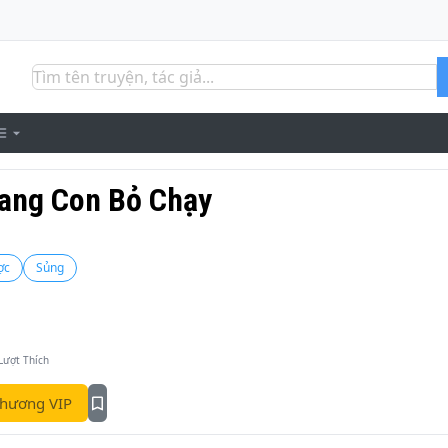
ang Con Bỏ Chạy
ợc
Sủng
Lượt Thích
hương VIP