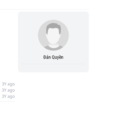
Đản Quyền
 
3Y ago
3Y ago
hác.

3Y ago