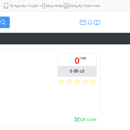
Tải App Đọc Truyện
Đăng Nhập
Đăng Ký Thành Viên
0
/
100
0
đề cử
QR Code