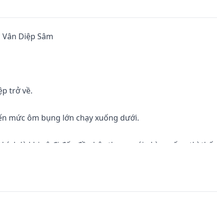
 Vân Diệp Sâm

p trở về.

ến mức ôm bụng lớn chạy xuống dưới.

hính là khi cô đi đến đầu bậc thang, cái nhìn xuống thì thấy
y đêm mong nhớ thì ở bên cạnh anh còn một người phụ nữ k
con chào đời, mày lại dẫn người phụ nữ này về có ý gì?”.
