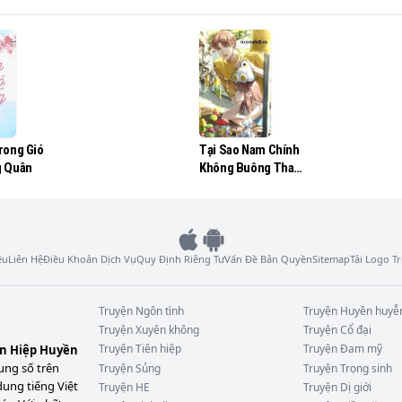
rước, tôi không có bất cứ liên quan nào đến cuộc hôn nhân n
cạnh tôi!”

mỏng, khuôn mặt anh tuấn như được điều khắc tỉ mỉ, đôi 
rong Gió
Tại Sao Nam Chính
n qua như được bao phủ bởi một lớp sương lạnh!

g Quân
Không Buông Tha
Tôi
ệu
Liên Hệ
Điều Khoản Dịch Vụ
Quy Định Riêng Tư
Vấn Đề Bản Quyền
Sitemap
Tải Logo 
Truyện
Ngôn tình
Truyện
Huyền huyễ
Truyện
Xuyên không
Truyện
Cổ đại
Truyện
Tiên hiệp
Truyện
Đam mỹ
ên Hiệp Huyền
ung số trên
Truyện
Sủng
Truyện
Trọng sinh
dung tiếng Việt
Truyện
HE
Truyện
Dị giới