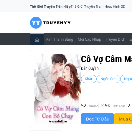
Thế Giới Truyện Tiên Hiệp
Thế Giới Truyện Tranh
Hoạt Hình 3D
Kim Thánh Bảng
Mới Cập Nhập
Truyện Dịch
Cô Vợ Câm M
Đản Quyền
Khác
Ngôn tình
Ngư
52
2.9k
2
Chương
Lượt Xem
Đọc Từ Đầu
Mua C