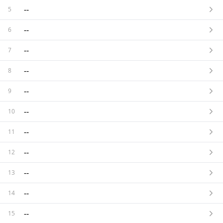
--
5
--
6
--
7
--
8
--
9
--
10
--
11
--
12
--
13
--
14
--
15