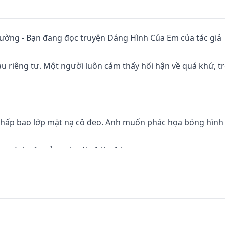
 cường - Bạn đang đọc truyện Dáng Hình Của Em của tác giả 
u riêng tư. Một người luôn cảm thấy hối hận về quá khứ, t
ấp bao lớp mặt nạ cô đeo. Anh muốn phác họa bóng hình 
 tình yêu của anh với cô là vô hạn.

thêm Khi Tôi Đổi Đối Tượng Đính Hôn Với Nữ Nhính hoặc An