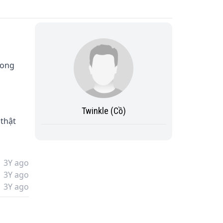
rong 
Twinkle (Cồ)
thật 
3Y ago
3Y ago
3Y ago
h Là 