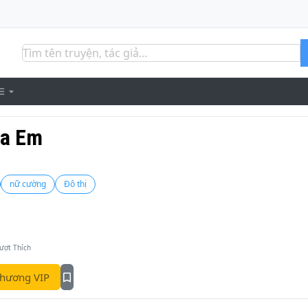
ủa Em
nữ cường
Đô thị
ượt Thích
hương VIP