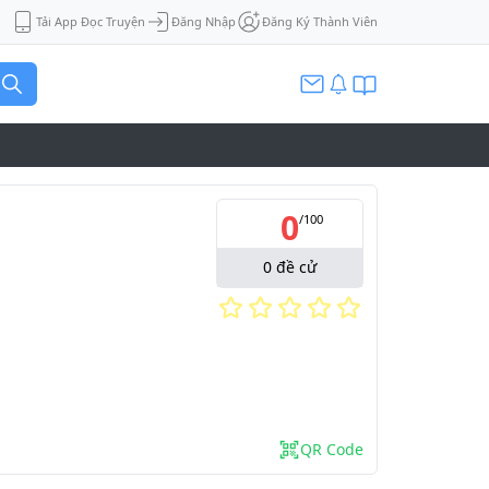
Tải App Đọc Truyện
Đăng Nhập
Đăng Ký Thành Viên
0
/
100
0
đề cử
QR Code