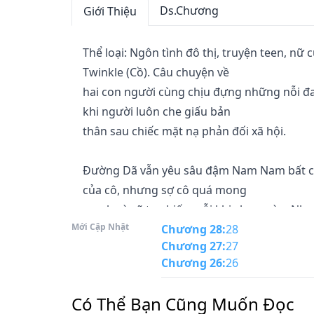
Ds.Chương
Giới Thiệu
Thể loại: Ngôn tình đô thị, truyện teen, nữ
Twinkle (Cồ). Câu chuyện về

hai con người cùng chịu đựng những nỗi đa
khi người luôn che giấu bản

thân sau chiếc mặt nạ phản đối xã hội.

Đường Dã vẫn yêu sâu đậm Nam Nam bất ch
của cô, nhưng sợ cô quá mong

manh và sẽ tan biến mỗi khi chạm vào. Nhưng
Mới Cập Nhật
Chương 28
:
28
Chương 27
:
27
"Nam Nam, đừng rời xa anh."

Chương 26
:
26
Nếu bạn mê truyện ngôn tình, hãy thử đọc 
Có Thể Bạn Cũng Muốn Đọc
Kí Ức Thanh Xuân Của Em.