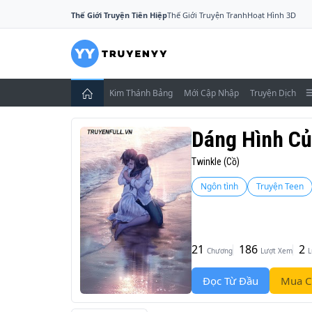
Thế Giới Truyện Tiên Hiệp
Thế Giới Truyện Tranh
Hoạt Hình 3D
Kim Thánh Bảng
Mới Cập Nhập
Truyện Dịch
Dáng Hình C
Twinkle (Cồ)
Ngôn tình
Truyện Teen
21
186
2
Chương
Lượt Xem
L
Đọc Từ Đầu
Mua C