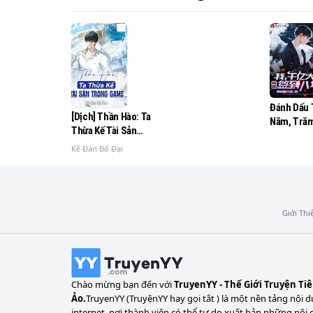
Đánh Dấu
[Dịch] Thần Hào: Ta
Năm, Tră
Thừa Kế Tài Sản
Thân Gia B
Trong Game
Lộ Ra!
Kê Đản Bố Đại
Giới Thi
Chào mừng bạn đến với
TruyenYY - Thế Giới Truyện Ti
Ảo.
TruyenYY (TruyệnYY hay gọi tắt ) là một nền tảng nội d
internet, nơi thành viên có thể tự do xuất bản những nội 