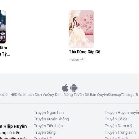
 Tám
Thà Đừng Gặp Gỡ
m Tỷ
ị Tỷ Tỷ
Thánh Yêu
ệu
Liên Hệ
Điều Khoản Dịch Vụ
Quy Định Riêng Tư
Vấn Đề Bản Quyền
Sitemap
Tải Logo 
Truyện
Ngôn tình
Truyện
Huyền huyễ
Truyện
Xuyên không
Truyện
Cổ đại
Truyện
Tiên hiệp
Truyện
Đam mỹ
ên Hiệp Huyền
ung số trên
Truyện
Sủng
Truyện
Trọng sinh
dung tiếng Việt
Truyện
HE
Truyện
Dị giới