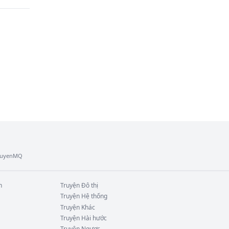
TruyenMQ
n
Truyện
Đô thị
Truyện
Hệ thống
Truyện
Khác
Truyện
Hài hước
Truyện
Ngược