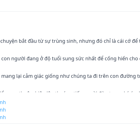
 chuyện bắt đầu từ sự trùng sinh, nhưng đó chỉ là cái cớ để 
g con người đang ở độ tuổi sung sức nhất để cống hiến cho đ
ện mang lại cảm giác giống như chúng ta đi trên con đường t
lổ quen thuộc, hiện lên thoáng tiếng cười đừa trong ký ức. 
anh
anh
g hẹn mà cùng làm động tác ngốc nghếch nào đó khi nhỏ
anh
t nhiên hiện ra theo làn khói thuốc mịt mù. Những thứ tình