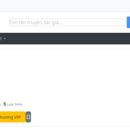
6
m
Lượt Thích
hương VIP