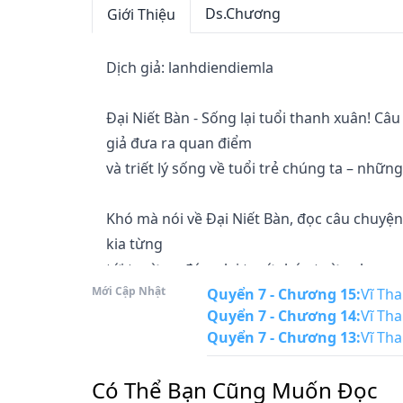
Ds.Chương
Giới Thiệu
Dịch giả: lanhdiendiemla

Đại Niết Bàn - Sống lại tuổi thanh xuân! Câu
giả đưa ra quan điểm

và triết lý sống về tuổi trẻ chúng ta – nhữn
Khó mà nói về Đại Niết Bàn, đọc câu chuy
kia từng

tới trường, đứng lại trước bức tường loang 
Mới Cập Nhật
ngẫu

Quyển 7 - Chương 15
:
Vĩ Th
Quyển 7 - Chương 14
:
Vĩ Th
nhiên đi trên đường gặp bạn thuở nhỏ, khôn
Quyển 7 - Chương 13
:
Vĩ Th
làm. Hoặc

trong đêm mất ngủ, ký ức trong lòng lại độ
Có Thể Bạn Cũng Muốn Đọc
đã phai
