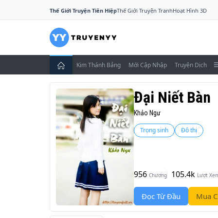
Thế Giới Truyện Tiên Hiệp
Thế Giới Truyện Tranh
Hoạt Hình 3D
Kim Thánh Bảng
Mới Cập Nhập
Truyện Dịch
Đại Niết Bàn
Khảo Ngư
Trọng sinh
Đô thị
956
105.4k
Chương
Lượt Xe
Đọc Từ Đầu
Mua C