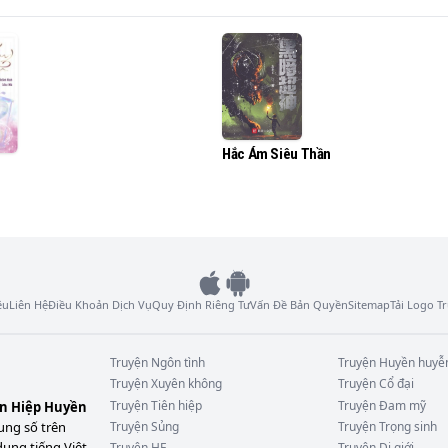
ông bao giờ trở lại, không muốn hối hận vì không dám vươn 
Hắc Ám Siêu Thần
ệu
Liên Hệ
Điều Khoản Dịch Vụ
Quy Định Riêng Tư
Vấn Đề Bản Quyền
Sitemap
Tải Logo 
Truyện
Ngôn tình
Truyện
Huyền huyễ
Truyện
Xuyên không
Truyện
Cổ đại
Truyện
Tiên hiệp
Truyện
Đam mỹ
ên Hiệp Huyền
ung số trên
Truyện
Sủng
Truyện
Trọng sinh
dung tiếng Việt
Truyện
HE
Truyện
Dị giới