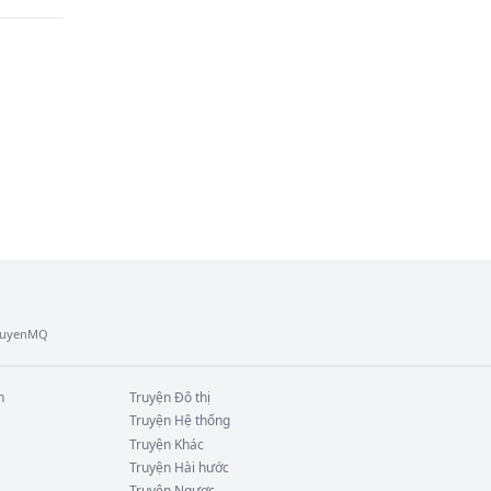
tay 
TruyenMQ
n
Truyện
Đô thị
Truyện
Hệ thống
Truyện
Khác
Truyện
Hài hước
Truyện
Ngược