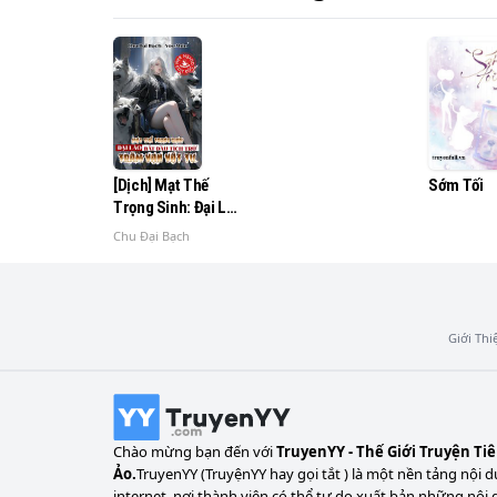
mờ theo sự trưởng thành của chúng ta...

Đại Niết Bàn cho ta về tuổi trẻ trôi qua kh
nắm lấy

Sớm Tối
[Dịch] Mạt Thế
Trọng Sinh: Đại Lão
Tích Trữ Trăm Vạn
Chu Đại Bạch
Vật Tư
Giới Thi
Chào mừng bạn đến với
TruyenYY - Thế Giới Truyện Ti
Ảo.
TruyenYY (TruyệnYY hay gọi tắt ) là một nền tảng nội d
internet, nơi thành viên có thể tự do xuất bản những nội 