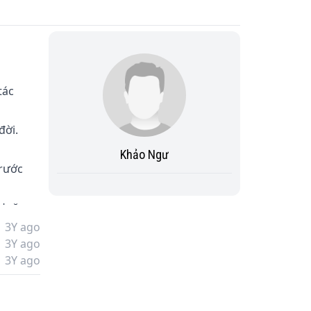
tác 
ời. 

Khảo Ngư
rước 
Hoặc 
3Y ago
3Y ago
 hay 
3Y ago
 cảm 