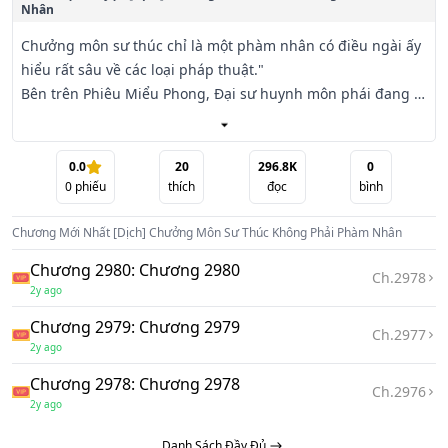
Nhân
Chưởng môn sư thúc chỉ là một phàm nhân có điều ngài ấy 
hiểu rất sâu về các loại pháp thuật." 

Bên trên Phiêu Miểu Phong, Đại sư huynh môn phái đang 
dạy dỗ các đệ tử mới nhập môn.

Đúng lúc này, chưởng môn Diệp Phong cầm một cọng cỏ 
nhẹ nhàng lung lay, kiếm khí bén nhọn cắt mảng không 
0.0
20
296.8K
0
0
phiếu
thích
đọc
bình
giữa thiên địa ra làm hai, để lộ vết nứt không gian đen 
ngòm khó mà khép lại, dọa sợ tiên thần trên trời.

Chương Mới Nhất
[Dịch] Chưởng Môn Sư Thúc Không Phải Phàm Nhân
Đệ tử mới nhập môn khiếp sợ chỉ vào bầu trời: "Huynh vừa 
nói với ta chưởng môn chỉ là một phàm nhân?"
Chương 2980: Chương 2980
Ch.
2978
2y ago
Chương 2979: Chương 2979
Ch.
2977
2y ago
Chương 2978: Chương 2978
Ch.
2976
2y ago
Danh Sách Đầy Đủ