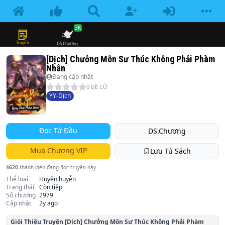
3K
Truyện
DS.Chương
[Dịch] Chưởng Môn Sư Thúc Không Phải Phàm
Nhân
Đang cập nhật
0
ĐỀ CỬ
YY-Dịch
Đọc Từ Đầu
DS.Chương
Mua Chương VIP
Lưu Tủ Sách
4620
thành viên đang đọc truyện này
Thể loại
Huyền huyễn
Trạng thái
Còn tiếp
Số chương
2979
Cập nhật
2y ago
Giói Thiệu Truyện
[Dịch] Chưởng Môn Sư Thúc Không Phải Phàm