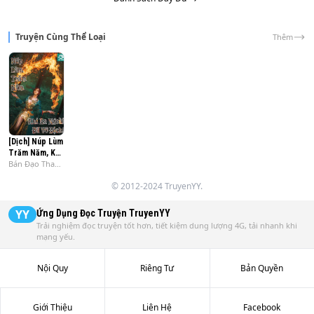
Truyện Cùng Thể Loại
Thêm
[Dịch] Núp Lùm
Trăm Năm, Khi
Bán Đạo Thanh
Ra Ngoài Đã Vô
Phong
Địch !
© 2012-2024 TruyenYY.
YY
Ứng Dụng Đọc Truyện
TruyenYY
Trải nghiệm đọc truyện tốt hơn, tiết kiệm dung lượng 4G, tải nhanh khi
mạng yếu.
Nội Quy
Riêng Tư
Bản Quyền
Giới Thiệu
Liên Hệ
Facebook