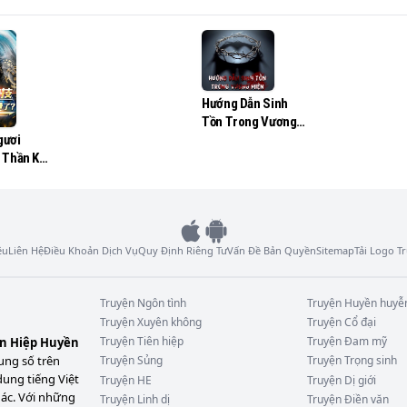
Hướng Dẫn Sinh
Tồn Trong Vương
Miện
gươi
 Thần Kỹ,
 Toàn Bộ
Luật Rồi?
ệu
Liên Hệ
Điều Khoản Dịch Vụ
Quy Định Riêng Tư
Vấn Đề Bản Quyền
Sitemap
Tải Logo 
Truyện
Ngôn tình
Truyện
Huyền huyễ
Truyện
Xuyên không
Truyện
Cổ đại
Truyện
Tiên hiệp
Truyện
Đam mỹ
ên Hiệp Huyền
ung số trên
Truyện
Sủng
Truyện
Trọng sinh
dung tiếng Việt
Truyện
HE
Truyện
Dị giới
hác. Với những
Truyện
Linh dị
Truyện
Điền văn