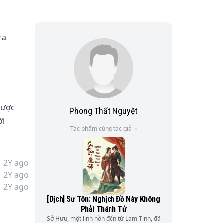
ra 
được 
Phong Thất Nguyệt
i 
Tác phẩm cùng tác giả
 tàn 
2Y ago
2Y ago
2Y ago
[Dịch] Sư Tôn: Nghịch Đồ Này Không
Phải Thánh Tử
Sở Hưu, một linh hồn đến từ Lam Tinh, đã