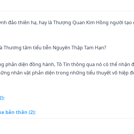
ynh đảo thiên hạ, hay là Thượng Quan Kim Hồng người tạo 
 là Thương tâm tiểu tiễn Nguyên Thập Tam Hạn?

ống phản diện đồng hành, Tô Tín thông qua nó có thể nhận 
ng nhân vật phản diện trong những tiểu thuyết võ hiệp đờ
yết thà phụ trời không phụ bản thân, trở thành kẻ phản diện
2)
:
thao túng thiên địa, độc ác đến phong vân biến sắc!

a bản thân (2)
:
gười, thì sẽ phải giết sạch. Ta là Tô Tín, nói thì sẽ làm.