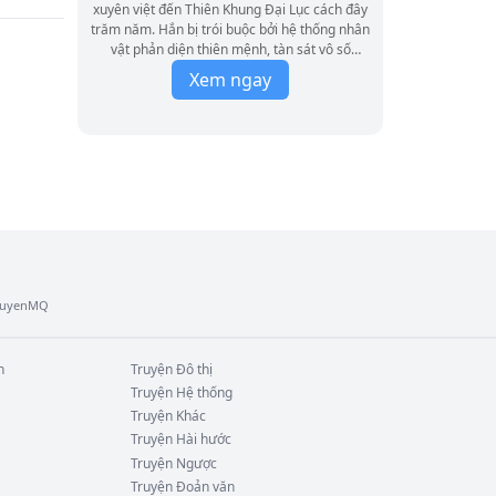
xuyên việt đến Thiên Khung Đại Lục cách đây
trăm năm. Hắn bị trói buộc bởi hệ thống nhân
vật phản diện thiên mệnh, tàn sát vô số
Thánh Tử, Thánh Nữ của các thánh địa, giết
Xem ngay
đến mức cùng thế hệ không ai địch nổi. Cuối
cùng, hắn bị các cường giả thế hệ trước vây
giết, tự bạo mà chết. Nhưng may mắn thay,
hắn đã đoạt xá thành công, trùng sinh vào
thân xác của đại đệ tử Thái Tố Vân Hà Phong,
một thánh địa rực rỡ. Lần này, hắn quyết định
"ẩn mình chờ thời", âm thầm phát triển thế
lực. Mục tiêu trước mắt: trở thành một Thánh
Tử được vạn người kính ngưỡng! Tề Mộng
Điệp, phong chủ của Vân Hà Phong, một
cường giả Đại Thánh cảnh, lại bị chính tên
TruyenMQ
nghịch đồ Sở Hưu phong ấn tu vi, biến thành
lô đỉnh song tu để hắn tăng tiến tu vi. Nàng
không cam chịu sống trong bóng tối, khao
khát thoát khỏi sự giam cầm, phản kháng và
n
Truyện
Đô thị
thanh lý môn hộ, tiêu diệt tên nghịch đồ. Nửa
Truyện
Hệ thống
năm sau, Tề Mộng Điệp bắt đầu bồn chồn:
Truyện
Khác
"Sao hôm nay nghịch đồ không nhắc đến
Truyện
Hài hước
chuyện thăng cấp tư chất nữa?" Một năm
Truyện
Ngược
sau: "Sao nghịch đồ còn chưa tới? Chẳng lẽ
Truyện
Đoản văn
hắn chán ghét ta già rồi?" Hai năm sau, Tề