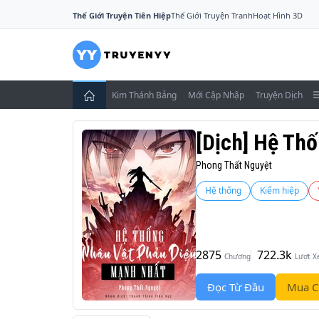
Thế Giới Truyện Tiên Hiệp
Thế Giới Truyện Tranh
Hoạt Hình 3D
Kim Thánh Bảng
Mới Cập Nhập
Truyện Dịch
[Dịch] Hệ Th
Phong Thất Nguyệt
Hệ thống
Kiếm hiệp
2875
722.3k
Chương
Lượt 
Đọc Từ Đầu
Mua C