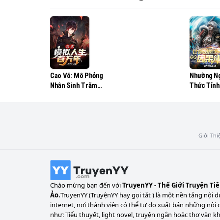
Cao Võ: Mô Phỏng
Nhường N
Nhân Sinh Trăm
Thức Tỉnh
Vạn Năm!
Thức Tỉnh
Nhân Quả 
Giới Thi
Chào mừng bạn đến với
TruyenYY - Thế Giới Truyện Ti
Ảo.
TruyenYY (TruyệnYY hay gọi tắt ) là một nền tảng nội d
internet, nơi thành viên có thể tự do xuất bản những nội 
như: Tiểu thuyết, light novel, truyện ngắn hoặc thơ văn k