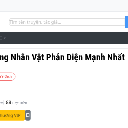
ống Nhân Vật Phản Diện Mạnh Nhất
YY-Dịch
88
Xem
Lượt Thích
hương VIP