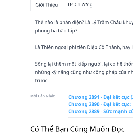
Ds.Chương
Giới Thiệu
Thế nào là phản diện? Là Lý Trầm Châu khu
phong ba bão táp?

Là Thiên ngoại phi tiên Diệp Cô Thành, hay
Sống lại thêm một kiếp người, lại có hệ th
những kỹ năng cũng như công pháp của nhữ
trước.

Mới Cập Nhật
Kiếp trước chết trong tức tưởi, kiếp này qu
Chương 2891 - Đại kết cục (
Chương 2890 - Đại kết cục
:
nhẫn mạnh mẽ! Nói ta là ma, ta sẽ là tà ma 
Chương 2889 - Sức mạnh củ
Làm người cần có chữ tín. Nói sẽ giết cả nhà n
Có Thể Bạn Cũng Muốn Đọc