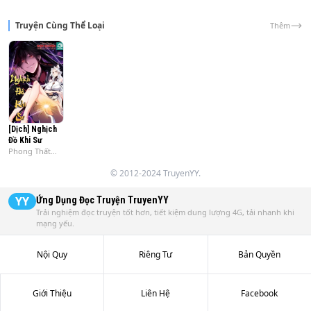
Truyện Cùng Thể Loại
Thêm
[Dịch] Nghịch
Đồ Khi Sư
Phong Thất
Nguyệt
© 2012-2024 TruyenYY.
YY
Ứng Dụng Đọc Truyện
TruyenYY
Trải nghiệm đọc truyện tốt hơn, tiết kiệm dung lượng 4G, tải nhanh khi
mạng yếu.
Nội Quy
Riêng Tư
Bản Quyền
Giới Thiệu
Liên Hệ
Facebook