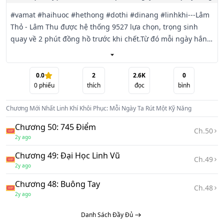
#vamat #haihuoc #hethong #dothi #dinang #linhkhi---Lâm 
Thỏ - Lâm Thu được hệ thống 9527 lựa chọn, trọng sinh 
quay về 2 phút đồng hồ trước khi chết.Từ đó mỗi ngày hắn 
sẽ rút được một kỹ năng mới.Lâm Thỏ tưởng rằng từ nay 
bản thân sẽ bước lên con đường đỉnh cao của nhân sinh, ai 
người mớ kỹ năng hắn rút được không phải gieo hạt thiên 
0.0
2
2.6K
0
0
phiếu
thích
đọc
bình
hạ cũng là bón phân, phối giống!!!CLM, cái hệ thống quỷ 
quái gì vậy???Thấu thị đâu? Không gian đâu???Chúc bạn có 
Chương Mới Nhất
Linh Khí Khôi Phục: Mỗi Ngày Ta Rút Một Kỹ Năng
những giây phút vui vẻ khi đọc truyện Linh Khí Khôi Phục: 
Mỗi Ngày Ta Rút Một Kỹ Năng!
Chương 50: 745 Điểm
Ch.
50
2y ago
Chương 49: Đại Học Linh Vũ
Ch.
49
2y ago
Chương 48: Buông Tay
Ch.
48
2y ago
Danh Sách Đầy Đủ