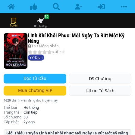
50
Truyện
DS.Chương
Linh Khí Khôi Phục: Mỗi Ngày Ta Rút Một Kỹ
Năng
Thư Mộng Nhân
0
ĐỀ CỬ
YY-Dịch
Đọc Từ Đầu
DS.Chương
Mua Chương VIP
Lưu Tủ Sách
4620
thành viên đang đọc truyện này
Thể loại
Hệ thống
Trạng thái
Còn tiếp
Số chương
50
Cập nhật
2y ago
Giói Thiệu Truyện
Linh Khí Khôi Phục: Mỗi Ngày Ta Rút Một Kỹ Năng