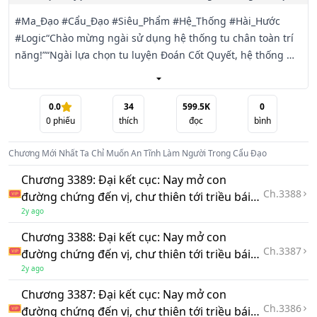
#Ma_Đạo #Cẩu_Đạo #Siêu_Phẩm #Hệ_Thống #Hài_Hước 
#Logic“Chào mừng ngài sử dụng hệ thống tu chân toàn trí 
năng!”“Ngài lựa chọn tu luyện Đoán Cốt Quyết, hệ thống 
bắt đầu tu luyện giúp ngài. Hệ thống kiểm tra đo lường 
được ngài thiếu khuyết đan dược tu luyện Thối Cốt Đan, xin 
chờ một chút…”“Leng keng!”“Hệ thống đã lấy trộm mười 
0.0
34
599.5K
0
0
phiếu
thích
đọc
bình
viên Thối Cốt Đan cho ngài thành công, tiếp tục tu 
luyện…”“Nhắc nhở quan trọng, trong lúc hệ thống tu luyện, 
Chương Mới Nhất
Ta Chỉ Muốn An Tĩnh Làm Người Trong Cẩu Đạo
ngài sẽ mất quyền khống chế thân thể…”Sau khi nhận được 
hệ thống tu chân trí năng, Bùi Lăng âm thầm trưởng thành 
Chương 3389: Đại kết cục: Nay mở con
thật nhanh, chuẩn bị cứ cẩu thả như vậy tới khi thành tiên. 
Ch.
3388
đường chứng đến vị, chư thiên tới triều bái
Mãi tới một ngày nào đó…“Leng keng!”“Ngài lựa chọn tu 
miện lưu! (13)
2y ago
luyện Vô Danh công pháp, sau khi hệ thống giám định phát 
Chương 3388: Đại kết cục: Nay mở con
hiện đây là một môn công pháp song tu, hệ thống bắt đầu 
Ch.
3387
đường chứng đến vị, chư thiên tới triều bái
tu luyện thay ngài. Hệ thống kiểm tra thấy ngài thiếu đạo 
miện lưu! (12)
2y ago
lữ, hệ thống đang tìm kiếm đạo lữ giúp ngài…”Vì vậy, Bùi 
Lăng trơ mắt nhìn mình chạy tới phòng tu luyện của tiên tử 
Chương 3387: Đại kết cục: Nay mở con
Ch.
3386
sát vách, sử dụng mê dược khiến đối phương hôn mê sau 
đường chứng đến vị, chư thiên tới triều bái