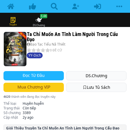
3.4K
Truyện
DS.Chương
Ta Chỉ Muốn An Tĩnh Làm Người Trong Cẩu
Đạo
Bạo Tạc Tiểu Nã Thiết
0
ĐỀ CỬ
YY-Dịch
Đọc Từ Đầu
DS.Chương
Mua Chương VIP
Lưu Tủ Sách
4620
thành viên đang đọc truyện này
Thể loại
Huyền huyễn
Trạng thái
Còn tiếp
Số chương
3389
Cập nhật
2y ago
Giói Thiệu Truyện
Ta Chỉ Muốn An Tĩnh Làm Người Trong Cẩu Đạo