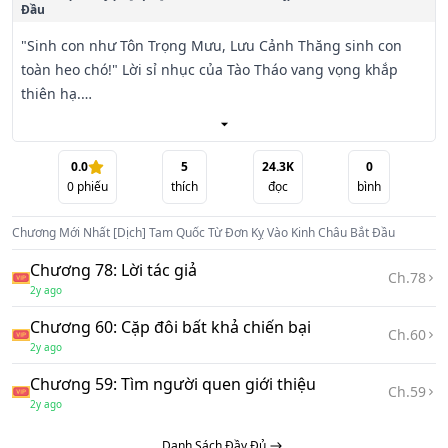
Đầu
"Sinh con như Tôn Trọng Mưu, Lưu Cảnh Thăng sinh con 
toàn heo chó!" Lời sỉ nhục của Tào Tháo vang vọng khắp 
thiên hạ.

Xuyên không trở lại cái năm Sơ Bình đầy biến động ấy, 
chàng trai trẻ quyết tâm chứng minh mình không phải là 
0.0
5
24.3K
0
0
phiếu
thích
đọc
bình
"heo chó" như lời đồn. Không cam tâm nhìn cha gánh chịu 
muôn trùng khó khăn, Lưu Kỳ đơn thương độc mã xông vào 
Chương Mới Nhất
[Dịch] Tam Quốc Từ Đơn Kỵ Vào Kinh Châu Bắt Đầu
Nghi Thành, giải quyết ân oán dòng tộc, dẹp yên nội loạn, 
đối phó giặc ngoài. Thậm chí, chàng còn thay cha kết giao 
Chương 78: Lời tác giả
Ch.
78
chư hầu, nạp phi tần...

2y ago
Chương 60: Cặp đôi bất khả chiến bại
Liệu một thân một ngựa, Lưu Kỳ có thể thay cha lèo lái Kinh 
Ch.
60
2y ago
Châu vượt qua cơn sóng dữ, viết nên kỳ tích của riêng 
mình giữa thời loạn lạc?
Chương 59: Tìm người quen giới thiệu
Ch.
59
2y ago
Danh Sách Đầy Đủ