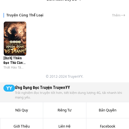
Truyện Cùng Thể Loại
Thêm
[Dịch] Thiên
Đạo Thù Cần:
Thất Hào Tả
Từ Đồ Tể Luyện
Thủ
Thành Nhân
© 2012-2024 TruyenYY.
Gian Võ Thánh
YY
Ứng Dụng Đọc Truyện
TruyenYY
Trải nghiệm đọc truyện tốt hơn, tiết kiệm dung lượng 4G, tải nhanh khi
mạng yếu.
Nội Quy
Riêng Tư
Bản Quyền
Giới Thiệu
Liên Hệ
Facebook