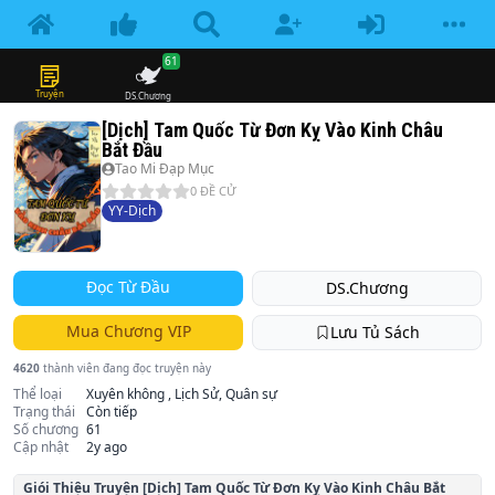
61
Truyện
DS.Chương
[Dịch] Tam Quốc Từ Đơn Kỵ Vào Kinh Châu
Bắt Đầu
Tao Mi Đạp Mục
0
ĐỀ CỬ
YY-Dịch
Đọc Từ Đầu
DS.Chương
Mua Chương VIP
Lưu Tủ Sách
4620
thành viên đang đọc truyện này
Thể loại
Xuyên không , Lịch Sử, Quân sự
Trạng thái
Còn tiếp
Số chương
61
Cập nhật
2y ago
Giói Thiệu Truyện
[Dịch] Tam Quốc Từ Đơn Kỵ Vào Kinh Châu Bắt