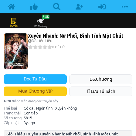
5.8K
Truyện
DS.Chương
Xuyên Nhanh: Nữ Phối, Bình Tĩnh Một Chút
Đỗ Liễu Liễu
0
ĐỀ CỬ
Đọc Từ Đầu
DS.Chương
Mua Chương VIP
Lưu Tủ Sách
4620
thành viên đang đọc truyện này
Thể loại
Cổ đại, Ngôn tình , Xuyên không
Trạng thái
Còn tiếp
Số chương
5815
Cập nhật
3y ago
Giói Thiệu Truyện
Xuyên Nhanh: Nữ Phối, Bình Tĩnh Một Chút