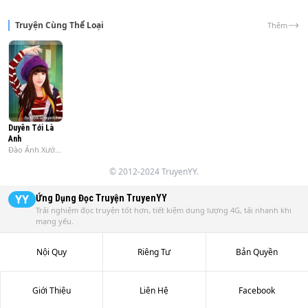
Mai 💘

Truyện Cùng Thể Loại
Thêm
Chúc bạn có những giây phút vui vẻ khi đọc truyện Xuyên 
Nhanh: Nữ Phối, Bình Tĩnh Một Chút!
Duyên Tới Là
Anh
Đào Ảnh Xước
Xước
© 2012-2024 TruyenYY.
YY
Ứng Dụng Đọc Truyện
TruyenYY
Trải nghiệm đọc truyện tốt hơn, tiết kiệm dung lượng 4G, tải nhanh khi
mạng yếu.
Nội Quy
Riêng Tư
Bản Quyền
Giới Thiệu
Liên Hệ
Facebook