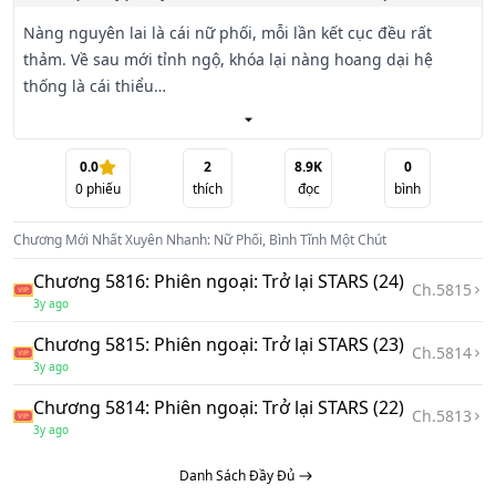
Nàng nguyên lai là cái nữ phối, mỗi lần kết cục đều rất 
thảm. Về sau mới tỉnh ngộ, khóa lại nàng hoang dại hệ 
thống là cái thiểu

năng, không cho tân thủ lễ bao, không cho lão thủ gói quà, 
hoàn thành nhiệm vụ còn không có ban thưởng, nàng 
quyết định mặc kệ. Hệ

0.0
2
8.9K
0
0
phiếu
thích
đọc
bình
thống: Cảnh cáo! Mời siêng năng làm việc, bằng không thì 
sẽ bị xoá bỏ. Đường Quả: Nằm mơ. Hệ thống: Túc chủ, van 
Chương Mới Nhất
Xuyên Nhanh: Nữ Phối, Bình Tĩnh Một Chút
cầu ngươi, không

muốn lại khi dễ nam nữ chính. Đường Quả: Không có khả 
Chương 5816: Phiên ngoại: Trở lại STARS (24)
Ch.
5815
năng. Hệ thống: Đại đại dự định làm sao tai họa cái này thế 
3y ago
giới, cầu mang

Chương 5815: Phiên ngoại: Trở lại STARS (23)
bay a. Đường Quả: Mang bay có thể, ngươi đem nam nhân 
Ch.
5814
3y ago
kia tin tức điều tra ra cho ta. Hệ thống: Anh anh anh... Tốt 
á! Đại đại, xin

Chương 5814: Phiên ngoại: Trở lại STARS (22)
Ch.
5813
chờ một chút nha. 【 nữ cường, 1v1 】 ✯ Sủng văn, phúc 
3y ago
hắc, hệ thống lưu, lâu ngày sinh tình. დდდ Vinh danh 
Danh Sách Đầy Đủ
Chưởng Môn დდდ 💘 Ngọc
