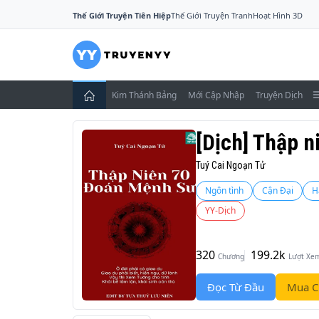
Thế Giới Truyện Tiên Hiệp
Thế Giới Truyện Tranh
Hoạt Hình 3D
Kim Thánh Bảng
Mới Cập Nhập
Truyện Dịch
[Dịch] Thập 
Tuý Cai Ngoạn Tử
Ngôn tình
Cận Đại
H
YY-Dịch
320
199.2k
Chương
Lượt Xe
Đọc Từ Đầu
Mua C