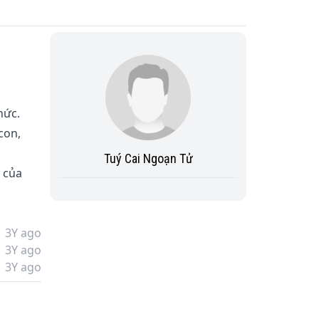
ức. 

con, 
Tuý Cai Ngoạn Tử
 của 
 
3Y ago
3Y ago
3Y ago