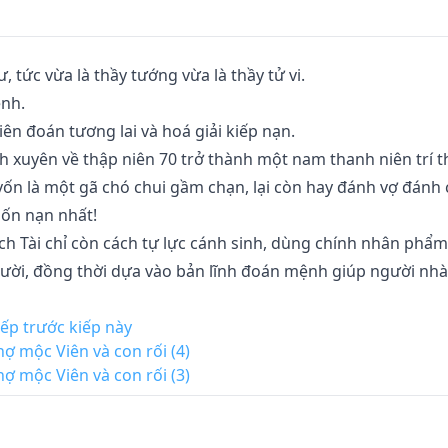
tức vừa là thầy tướng vừa là thầy tử vi. 

h. 

iên đoán tương lai và hoá giải kiếp nạn. 

h xuyên về thập niên 70 trở thành một nam thanh niên trí th
vốn là một gã chó chui gầm chạn, lại còn hay đánh vợ đánh 
ốn nạn nhất! 

ch Tài chỉ còn cách tự lực cánh sinh, dùng chính nhân phẩm
gười, đồng thời dựa vào bản lĩnh đoán mệnh giúp người nhà
ười còn đánh vợ con không?” 

iếp trước kiếp này
hợ mộc Viên và con rối (4)
ta đã là Văn đại sư rồi!” 

hợ mộc Viên và con rối (3)