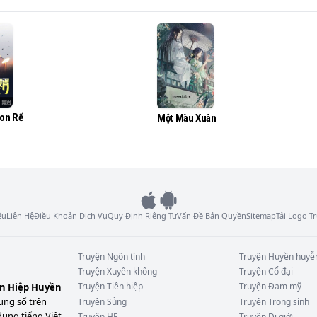
Con Rể
Một Màu Xuân
ệu
Liên Hệ
Điều Khoản Dịch Vụ
Quy Định Riêng Tư
Vấn Đề Bản Quyền
Sitemap
Tải Logo 
Truyện
Ngôn tình
Truyện
Huyền huyễ
Truyện
Xuyên không
Truyện
Cổ đại
Truyện
Tiên hiệp
Truyện
Đam mỹ
ên Hiệp Huyền
ung số trên
Truyện
Sủng
Truyện
Trọng sinh
dung tiếng Việt
Truyện
HE
Truyện
Dị giới