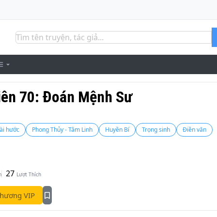
niên 70: Đoán Mệnh Sư
ài hước
Phong Thủy - Tâm Linh
Huyền Bí
Trọng sinh
Điền văn
27
m
Lượt Thích
hương VIP