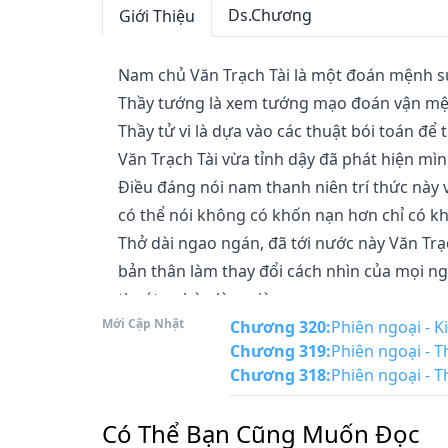
Ds.Chương
Giới Thiệu
Nam chủ Văn Trạch Tài là một đoán mệnh sư, 
Thầy tướng là xem tướng mạo đoán vận mện
Thầy tử vi là dựa vào các thuật bói toán để t
Văn Trạch Tài vừa tỉnh dậy đã phát hiện mìn
Điều đáng nói nam thanh niên trí thức này 
có thể nói không có khốn nạn hơn chỉ có kh
Thở dài ngao ngán, đã tới nước này Văn Trạ
bản thân làm thay đổi cách nhìn của mọi n
thoát nghèo làm giàu. 

Mới Cập Nhật
“Văn thanh niên trí thức trong thôn mấy ng
Chương 320
:
Phiên ngoại - K
Chương 319
:
Phiên ngoại - T
“Cái gì mà Văn thanh niên trí thức, giờ người 
Chương 318
:
Phiên ngoại - T
“Hả?!”
Có Thể Bạn Cũng Muốn Đọc