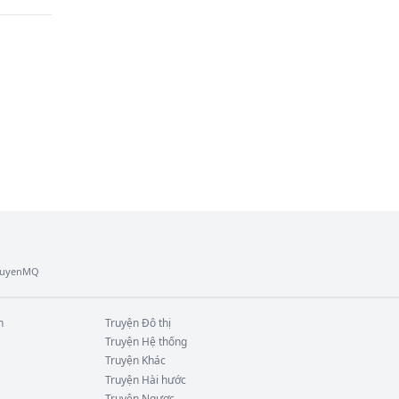
TruyenMQ
n
Truyện
Đô thị
Truyện
Hệ thống
Truyện
Khác
Truyện
Hài hước
Truyện
Ngược