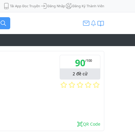
Tải App Đọc Truyện
Đăng Nhập
Đăng Ký Thành Viên
90
/
100
2
đề cử
QR Code