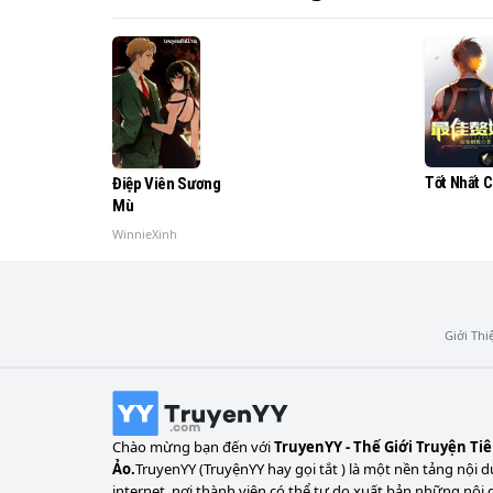
Tốt Nhất 
Điệp Viên Sương
Mù
WinnieXinh
Giới Thi
Chào mừng bạn đến với
TruyenYY - Thế Giới Truyện Ti
Ảo.
TruyenYY (TruyệnYY hay gọi tắt ) là một nền tảng nội d
internet, nơi thành viên có thể tự do xuất bản những nội 