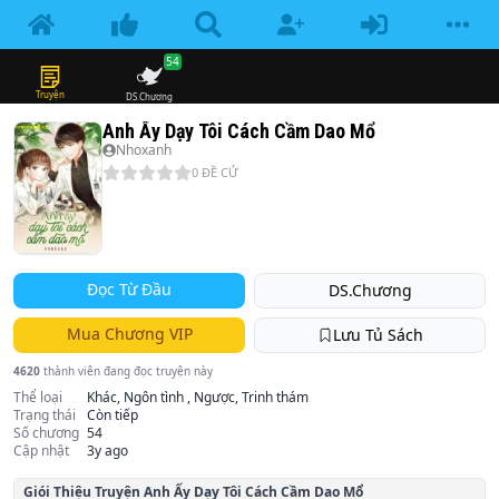
54
Truyện
DS.Chương
Anh Ấy Dạy Tôi Cách Cầm Dao Mổ
Nhoxanh
0
ĐỀ CỬ
Đọc Từ Đầu
DS.Chương
Mua Chương VIP
Lưu Tủ Sách
4620
thành viên đang đọc truyện này
Thể loại
Khác, Ngôn tình , Ngược, Trinh thám
Trạng thái
Còn tiếp
Số chương
54
Cập nhật
3y ago
Giói Thiệu Truyện
Anh Ấy Dạy Tôi Cách Cầm Dao Mổ