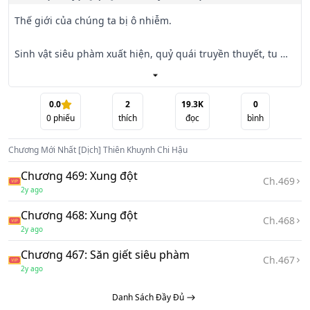
Thế giới của chúng ta bị ô nhiễm.

Sinh vật siêu phàm xuất hiện, quỷ quái truyền thuyết, tu 
hành cùng tiến hóa, kỳ vật cùng thuật va chạm, vượt giới 
đại môn bị mở ra, có người tranh độ, có người thoát đi. . . 
Đây hết thảy bắt đầu đều sau thiên họa.
0.0
2
19.3K
0
0
phiếu
thích
đọc
bình
Chương Mới Nhất
[Dịch] Thiên Khuynh Chi Hậu
Chương 469: Xung đột
Ch.
469
2y ago
Chương 468: Xung đột
Ch.
468
2y ago
Chương 467: Săn giết siêu phàm
Ch.
467
2y ago
Danh Sách Đầy Đủ