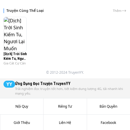
Truyện Cùng Thể Loại
Thêm
[Dịch] Trời Sinh
Kiếm Tu, Ngươi
Gia Cát Cự Căn
Lại Muốn Vung
Mạnh Đại Chùy
© 2012-2024 TruyenYY.
YY
Ứng Dụng Đọc Truyện
TruyenYY
Trải nghiệm đọc truyện tốt hơn, tiết kiệm dung lượng 4G, tải nhanh khi
mạng yếu.
Nội Quy
Riêng Tư
Bản Quyền
Giới Thiệu
Liên Hệ
Facebook