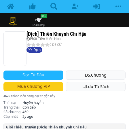
469
Truyện
DS.Chương
[Dịch] Thiên Khuynh Chi Hậu
Phật Tiền Hiến Hoa
0
ĐỀ CỬ
YY-Dịch
Đọc Từ Đầu
DS.Chương
Mua Chương VIP
Lưu Tủ Sách
4620
thành viên đang đọc truyện này
Thể loại
Huyền huyễn
Trạng thái
Còn tiếp
Số chương
469
Cập nhật
2y ago
Giói Thiệu Truyện
[Dịch] Thiên Khuynh Chi Hậu