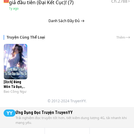
Ch.
2788
Mượn danh nghĩa đạo hữu lang bạt Tiên Linh giới, nhảy ra 
giả đầu tiên (Đại Kết Cục)! (7)
ngoài tam giới, không ở trong ngũ hành, trảm thi thành 
1y ago
tiên, an cư lạc nghiệp khắp nơi.

Danh Sách Đầy Đủ
Tu tiên mịch trường sinh, nhiệt huyết nhậm tiêu dao, đạp 
liên duệ ba địch kiếm cốt, bằng hư ngự phong tố thánh 
Truyện Cùng Thể Loại
Thêm
hồn!
[Dịch] Bàng
Môn Tà Đạo,
Bao Công Ngư
Tu Tiên Dựa
Vào Phú Bà
© 2012-2024 TruyenYY.
YY
Ứng Dụng Đọc Truyện
TruyenYY
Trải nghiệm đọc truyện tốt hơn, tiết kiệm dung lượng 4G, tải nhanh khi
mạng yếu.