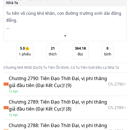
Nhà Ta
Tu tiên vô cùng khó khăn, con đường trường sinh dài đằng 
đẵng.

Xuyên việt đến tu tiên giới, Thẩm Luyện mang theo một 
bảng điều khiển có thể cảm ngộ, thận trọng bắt đầu con 
đường tu hành của mình.

5.0
21
364.1K
0
1
phiếu
thích
đọc
bình
Vì muốn tránh khỏi sát kiếp, hắn có thể trốn thì trốn, có thể 
Chương Mới Nhất
[Dịch] Tu Tiên Ổn Định, Cả Tu Tiên Giới Đều Là Nhà Ta
chạy thì chạy, giấu bài tẩy, tu luyện độn thuật, luyện chế 
phân thân, ẩn núp sau màn.

Chương 2790: Tiên Đạo Thời Đại, vị phi thăng
Ch.
2790
giả đầu tiên (Đại Kết Cục)! (9)
Trên thì lấy lòng Thiên Đạo, dưới thì trăm ngàn phân thân 
1y ago
tôi luyện.

Chương 2789: Tiên Đạo Thời Đại, vị phi thăng
Ch.
2789
giả đầu tiên (Đại Kết Cục)! (8)
Có việc thì phân thân ra mặt, không có việc thì bản tôn an 
1y ago
nhàn.

Chương 2788: Tiên Đạo Thời Đại, vị phi thăng