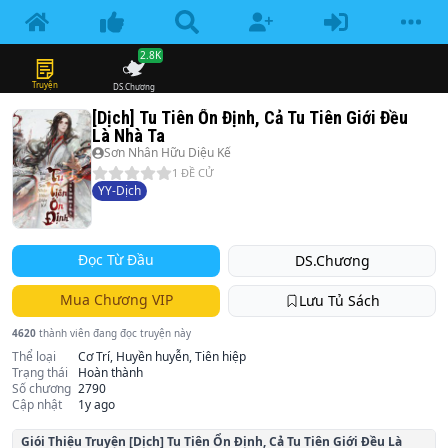
2.8K
Truyện
DS.Chương
[Dịch] Tu Tiên Ổn Định, Cả Tu Tiên Giới Đều
Là Nhà Ta
Sơn Nhân Hữu Diệu Kế
1
ĐỀ CỬ
YY-Dịch
Đọc Từ Đầu
DS.Chương
Mua Chương VIP
Lưu Tủ Sách
4620
thành viên đang đọc truyện này
Thể loại
Cơ Trí, Huyền huyễn, Tiên hiệp
Trạng thái
Hoàn thành
Số chương
2790
Cập nhật
1y ago
Giói Thiệu Truyện
[Dịch] Tu Tiên Ổn Định, Cả Tu Tiên Giới Đều Là