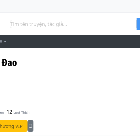
ổ Đao
12
Xem
Lượt Thích
hương VIP