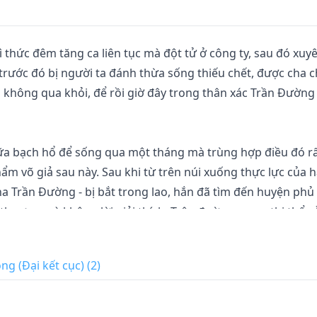
ì thức đêm tăng ca liên tục mà đột tử ở công ty, sau đó xuyê
rước đó bị người ta đánh thừa sống thiếu chết, được cha c
không qua khỏi, để rồi giờ đây trong thân xác Trần Đường
sữa bạch hổ để sống qua một tháng mà trùng hợp điều đó rấ
ẩm võ giả sau này. Sau khi từ trên núi xuống thực lực của h
cha Trần Đường - bị bắt trong lao, hắn đã tìm đến huyện phủ 
thương mà không lời giải thích. Trên đường mang thi thể c
ái đao do Trần Đại An dùng hết bạc làm cho hắn. Hắn cảm t
t công mà qua đời như vậy.

g (Đại kết cục) (2)
t công như trước chỉ có con đường luyện nhập phẩm võ gi
làm được. Với quyết tâm của người đã chết một lần sống lạ