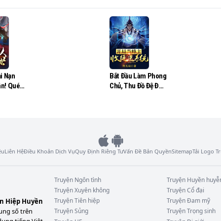
g sẽ phải chăm chỉ và cố gắng rất nhiều. Mời độc giả cùng
hân vật này.
Bắt Đầu Làm Phong
i Nạn
Chủ, Thu Đồ Đệ Đưa
n! Quét
Hệ Thống!
ng Đại
ệu
Liên Hệ
Điều Khoản Dịch Vụ
Quy Định Riêng Tư
Vấn Đề Bản Quyền
Sitemap
Tải Logo 
Truyện
Ngôn tình
Truyện
Huyền huyễ
Truyện
Xuyên không
Truyện
Cổ đại
Truyện
Tiên hiệp
Truyện
Đam mỹ
ên Hiệp Huyền
ung số trên
Truyện
Sủng
Truyện
Trọng sinh