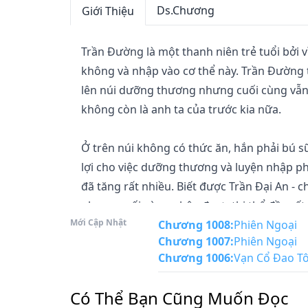
Ds.Chương
Giới Thiệu
Trần Đường là một thanh niên trẻ tuổi bởi v
không và nhập vào cơ thể này. Trần Đường t
lên núi dưỡng thương nhưng cuối cùng vẫn 
không còn là anh ta của trước kia nữa.

Ở trên núi không có thức ăn, hắn phải bú 
lợi cho việc dưỡng thương và luyện nhập ph
đã tăng rất nhiều. Biết được Trần Đại An - 
nhưng cuối cùng nhận được thi thể đầy vết 
Mới Cập Nhật
cha về anh gặp ông thợ rèn, ông trao cho c
Chương 1008
:
Phiên Ngoại
Chương 1007
:
Phiên Ngoại
thương hai cha con họ Trần khi phải chịu bấ
Chương 1006
:
Vạn Cổ Đao Tôn
Muốn cuộc sống sau này không phải chịu bấ
Có Thể Bạn Cũng Muốn Đọc
nhưng điều đó cũng không dễ, chẳng mấy ai 