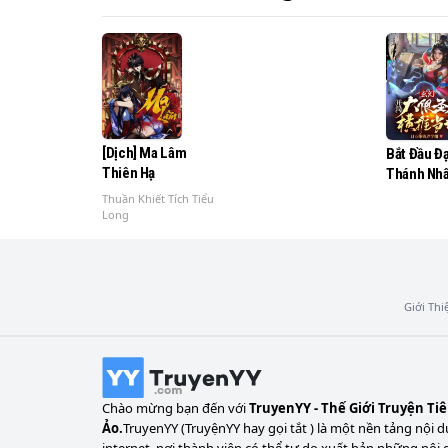
muốn sống thay cho hai người thì Trần Đườn
theo dõi hành trình khó khăn sau này của n
[Dịch] Ma Lâm
Bắt Đầu Đạ
Thiên Hạ
Thánh Nhâ
Ngang Đươ
Thuần Khiết Tích Tiểu
Long
Giới Thi
Chào mừng bạn đến với
TruyenYY - Thế Giới Truyện Ti
Ảo.
TruyenYY (TruyệnYY hay gọi tắt ) là một nền tảng nội d