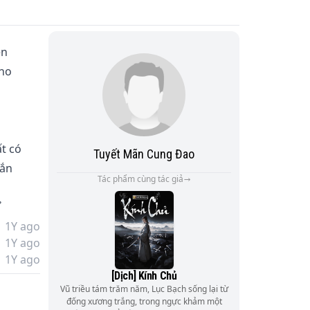
n 
ho 
 
t có 
Tuyết Mãn Cung Đao
ắn 
Tác phẩm cùng tác giả
ủa 
hấy 
1Y ago
1Y ago
1Y ago
[Dịch] Kính Chủ
ả, 
Vũ triều tám trăm năm, Lục Bạch sống lại từ
đống xương trắng, trong ngực khảm một
i và 