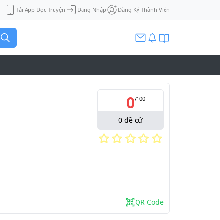
Tải App Đọc Truyện
Đăng Nhập
Đăng Ký Thành Viên
0
/
100
0
đề cử
QR Code