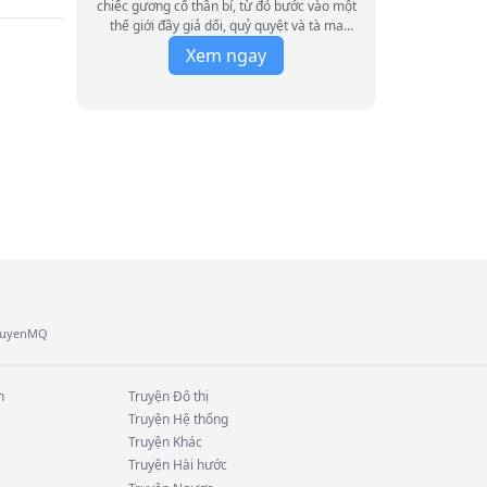
chiếc gương cổ thần bí, từ đó bước vào một
 
thế giới đầy giả dối, quỷ quyệt và tà ma
hoành hành. Giang hồ dậy sóng, triều đình
Xem ngay
tranh quyền, võ đạo và tu tiên đồng thời tồn
tại Chỉ một kiếm có thể rạch nát màn đêm,
một tay có thể che khuất cả bầu trời!
TruyenMQ
n
Truyện
Đô thị
Truyện
Hệ thống
Truyện
Khác
Truyện
Hài hước