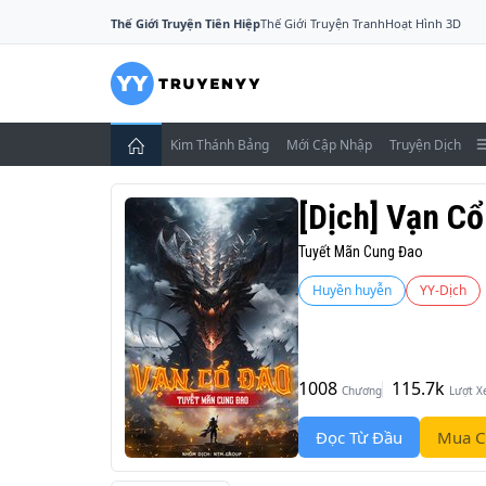
Thế Giới Truyện Tiên Hiệp
Thế Giới Truyện Tranh
Hoạt Hình 3D
Kim Thánh Bảng
Mới Cập Nhập
Truyện Dịch
[Dịch] Vạn C
Tuyết Mãn Cung Đao
Huyền huyễn
YY-Dịch
1008
115.7k
Chương
Lượt 
Đọc Từ Đầu
Mua C