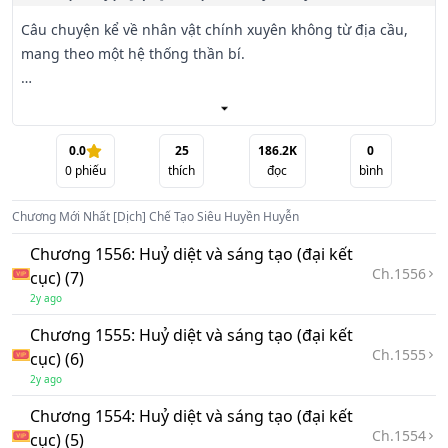
Câu chuyện kể về nhân vật chính xuyên không từ địa cầu, 
mang theo một hệ thống thần bí. 

Nhiệm vụ của hắn là giúp cho thế giới thăng cấp. 

Từ một thế giới đê võ trở thành Cao võ, Tiên võ, Huyền 
0.0
25
186.2K
0
0
phiếu
thích
đọc
bình
huyễn…

Chương Mới Nhất
[Dịch] Chế Tạo Siêu Huyền Huyễn
Từ đây, bao nhiêu ân oán tình cừu đươc mở ra.

Chương 1556: Huỷ diệt và sáng tạo (đại kết
Ở đây độc giả sẽ bắt gặp những kiêu hùng trong loạn thế, 
Ch.
1556
cục) (7)
những hào kiệt đệ nhất đương thời, quát tháo phong vân, 
2y ago
tranh giành thiên hạ.

Chương 1555: Huỷ diệt và sáng tạo (đại kết
Ch.
1555
cục) (6)
Người đọc cũng sẽ thấy được những vị tu hành giả đầu 
2y ago
tiên, với những bước chân chập chững, phải vất vả gian 
nan như thế nào để có thể đột phá tu vi, khi phía trước 
Chương 1554: Huỷ diệt và sáng tạo (đại kết
Ch.
1554
chưa hề có dấu chân của bậc tiền bối. 

cục) (5)