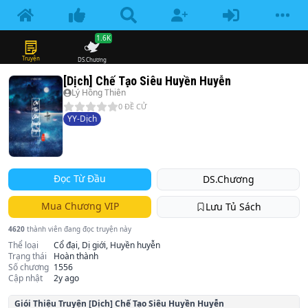
1.6K
Truyện
DS.Chương
[Dịch] Chế Tạo Siêu Huyền Huyễn
Lý Hồng Thiên
0
ĐỀ CỬ
YY-Dịch
Đọc Từ Đầu
DS.Chương
Mua Chương VIP
Lưu Tủ Sách
4620
thành viên đang đọc truyện này
Thể loại
Cổ đại, Dị giới, Huyền huyễn
Trạng thái
Hoàn thành
Số chương
1556
Cập nhật
2y ago
Giói Thiệu Truyện
[Dịch] Chế Tạo Siêu Huyền Huyễn