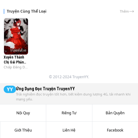
Truyện Cùng Thể Loại
Thêm
Xuyên Thành
Chị Gái Phản
Chấp Đăng Dạ
Diện Của Nam
Hành
Chính
© 2012-2024 TruyenYY.
YY
Ứng Dụng Đọc Truyện
TruyenYY
Trải nghiệm đọc truyện tốt hơn, tiết kiệm dung lượng 4G, tải nhanh khi
mạng yếu.
Nội Quy
Riêng Tư
Bản Quyền
Giới Thiệu
Liên Hệ
Facebook