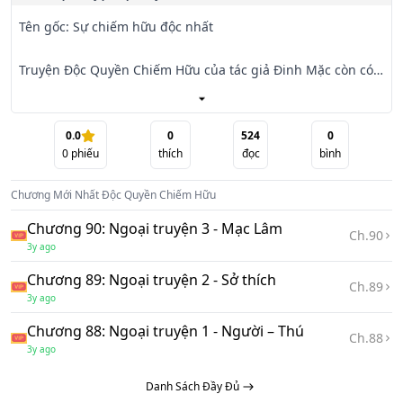
Tên gốc: Sự chiếm hữu độc nhất

Truyện Độc Quyền Chiếm Hữu của tác giả Đinh Mặc còn có 
tên gọi là Sự chiếm hữu độc nhất. Tác phẩm có sức thu hút 
rất mạnh mẽ bởi

ngòi bút nổi tiếng từ bấy giờ.

0.0
0
524
0
0
phiếu
thích
đọc
bình
Câu chuyện xoay quanh sĩ quan rất cuồng một cô gái. Cô 
Chương Mới Nhất
Độc Quyền Chiếm Hữu
gái đó có tên là Hoa Dao, một ngày nọ cô nhận đước khúc 
xương người và

Chương 90: Ngoại truyện 3 - Mạc Lâm
Ch.
90
vô cùng sợ hãi!!! Thì ra đó là xương của ngài sĩ quan muốn 
3y ago
chứng tỏ tình yêu của mình...

Chương 89: Ngoại truyện 2 - Sở thích
Ch.
89
3y ago
Truyện đã được hoàn thành và đầy đủ ngoại truyện cùng 
đó là các tấm lòng của độc giả giành cho tác phẩm. Mời các 
Chương 88: Ngoại truyện 1 - Người – Thú
Ch.
88
bạn đón xem quyển

3y ago
truyện nổi tiếng này nhé.
Danh Sách Đầy Đủ