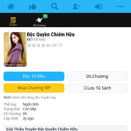
90
Truyện
DS.Chương
Độc Quyền Chiếm Hữu
Đinh Mặc
0
ĐỀ CỬ
Đọc Từ Đầu
DS.Chương
Mua Chương VIP
Lưu Tủ Sách
4620
thành viên đang đọc truyện này
Thể loại
Ngôn tình
Trạng thái
Còn tiếp
Số chương
90
Cập nhật
3y ago
Giói Thiệu Truyện
Độc Quyền Chiếm Hữu