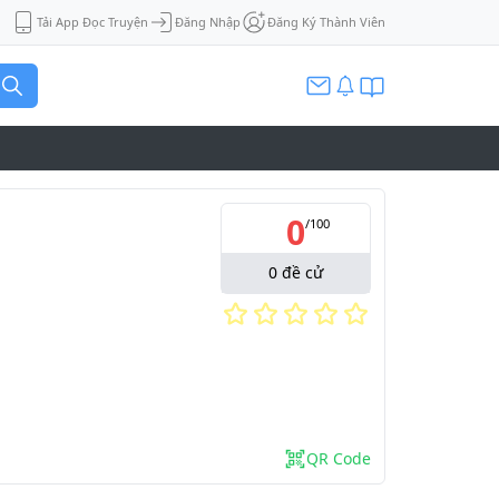
Tải App Đọc Truyện
Đăng Nhập
Đăng Ký Thành Viên
0
/
100
0
đề cử
QR Code