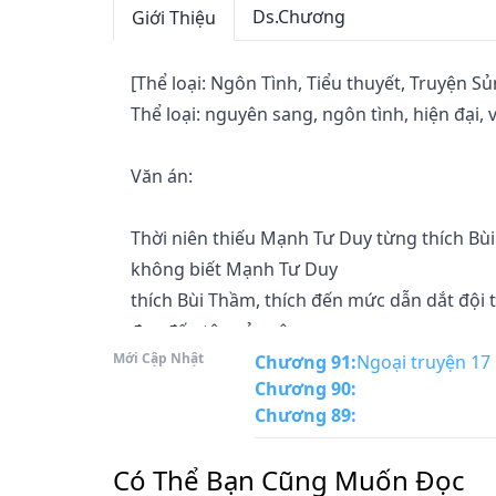
Ds.Chương
Giới Thiệu
[Thể loại: Ngôn Tình, Tiểu thuyết, Truyện Sủn
Thể loại: nguyên sang, ngôn tình, hiện đại, 
Văn án: 

Thời niên thiếu Mạnh Tư Duy từng thích Bùi 
không biết Mạnh Tư Duy

thích Bùi Thầm, thích đến mức dẫn dắt đội t
đọc đến tên của cô,

Mới Cập Nhật
thích đến nỗi từ bỏ thể dục bắt đầu ngày đê
Chương 91
:
Ngoại truyện 17
Chương 90
:
một trường đại học với

Chương 89
:
Bùi Thầm.

Có Thể Bạn Cũng Muốn Đọc
Chỉ tiếc có một số việc nhất định phải dựa t