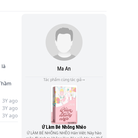
là 
Ma An
Tác phẩm cùng tác giả
 Thầm 
ung 
3Y ago
3Y ago
3Y ago
Ứ Làm Bé Nhõng Nhẽo
Ứ LÀM BÉ NHÕNG NHẼO Hán Việt: Này hào