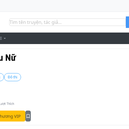
ếu Nữ
g
Đô thị
Lượt Thích
hương VIP