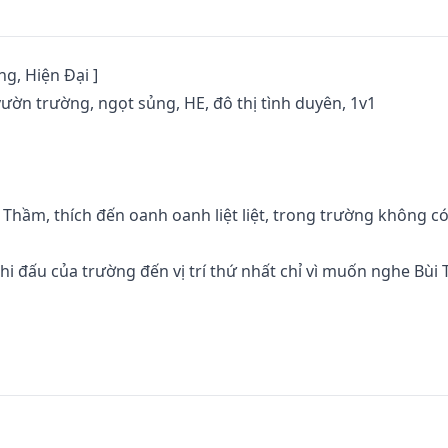
g, Hiện Đại ]

vườn trường, ngọt sủng, HE, đô thị tình duyên, 1v1

Thầm, thích đến oanh oanh liệt liệt, trong trường không có 
hi đấu của trường đến vị trí thứ nhất chỉ vì muốn nghe Bùi
m bù lại bài học của tiết văn hóa, nhất định phải thi vào ch
hiên phú, ví dụ như học hành.
