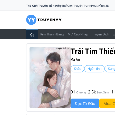
Thế Giới Truyện Tiên Hiệp
Thế Giới Truyện Tranh
Hoạt Hình 3D
Kim Thánh Bảng
Mới Cập Nhập
Truyện Dịch
Trái Tim Thi
Ma An
Khác
Ngôn tình
Sủn
91
2.5k
1
Chương
Lượt Xem
Đọc Từ Đầu
Mua C