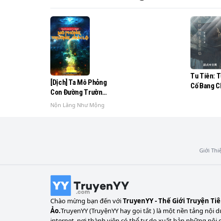
Bắt đầu chính là một thân chung cực vô địch 
huyễn hoặc, Chư Thiên vô địch. Ta người này
Tu Tiên: 
[Dịch] Ta Mô Phỏng
Cố Bang C
Con Đường Trường
Thiếp Bắt
Sinh Trong Nhóm
Nộn Lăng Như Mộng
Chat
Giới Thi
Chào mừng bạn đến với
TruyenYY - Thế Giới Truyện Ti
Ảo.
TruyenYY (TruyệnYY hay gọi tắt ) là một nền tảng nội d
internet, nơi thành viên có thể tự do xuất bản những nội 