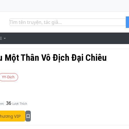
u Một Thân Vô Địch Đại Chiêu
YY-Dịch
36
Xem
Lượt Thích
hương VIP