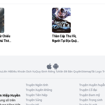
đại chiêu cái gì trải nghiệm? La Thiên: tạ yêu, người đang 
 a, không có gì đặc điểm, chỉ là bình thường vô địch mà thôi
Từ Chiếu
Thần Cấp Thu Về,
hủ Thê
Người Tại Địa Quật,
 Đầu
Ức Vạn Lần Bạo
Kích
ệu
Liên Hệ
Điều Khoản Dịch Vụ
Quy Định Riêng Tư
Vấn Đề Bản Quyền
Sitemap
Tải Logo 
Truyện
Ngôn tình
Truyện
Huyền huyễ
Truyện
Xuyên không
Truyện
Cổ đại
Truyện
Tiên hiệp
Truyện
Đam mỹ
ên Hiệp Huyền
ung số trên
Truyện
Sủng
Truyện
Trọng sinh
dung tiếng Việt
Truyện
HE
Truyện
Dị giới