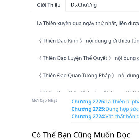
Ds.Chương
Giới Thiệu
La Thiên xuyên qua ngày thứ nhất, liền được
《 Thiên Đạo Kinh 》 nội dung giới thiệu tóm t
《 Thiên Đạo Luyện Thể Quyết 》 nội dung giới
《 Thiên Đạo Quan Tưởng Pháp 》 nội dung giớ
《 Thiên Đạo Thân Pháp 》 nội dung giới thiệu
Mới Cập Nhật
Chương 2726
:
La Thiên bi p
Chương 2725
:
Dung hợp sứ
《 Thiên Đạo Kiếm Pháp 》 nội dung giới thiệ
Chương 2724
:
Vật chất hỗn 
. . . . . . . 

Có Thể Bạn Cũng Muốn Đọc