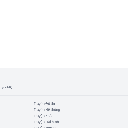
. 
TruyenMQ
n
Truyện
Đô thị
Truyện
Hệ thống
Truyện
Khác
Truyện
Hài hước
Truyện
Ngược