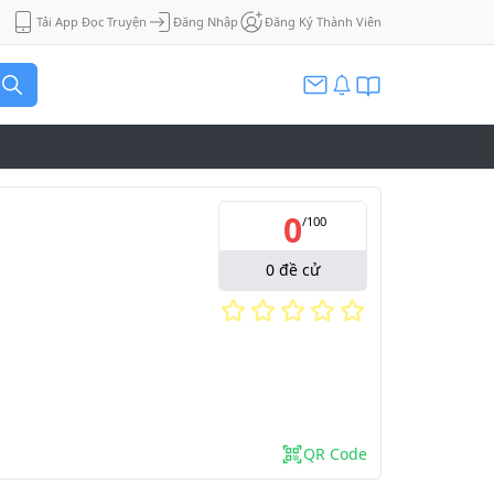
Tải App Đọc Truyện
Đăng Nhập
Đăng Ký Thành Viên
0
/
100
0
đề cử
QR Code