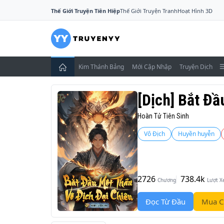
Thế Giới Truyện Tiên Hiệp
Thế Giới Truyện Tranh
Hoạt Hình 3D
Kim Thánh Bảng
Mới Cập Nhập
Truyện Dịch
[Dịch] Bắt Đầ
Hoàn Tử Tiên Sinh
Vô Địch
Huyền huyễn
2726
738.4k
Chương
Lượt 
Đọc Từ Đầu
Mua C