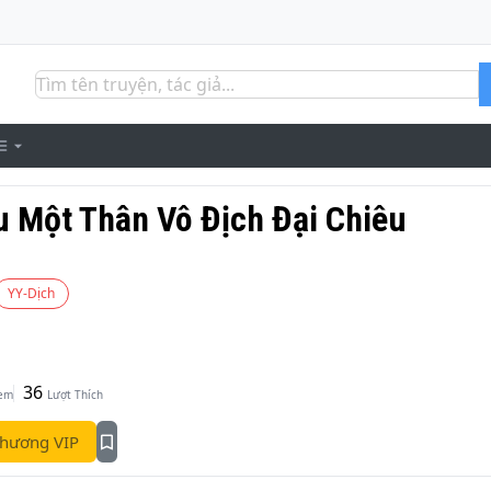
u Một Thân Vô Địch Đại Chiêu
YY-Dịch
36
Xem
Lượt Thích
hương VIP