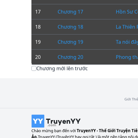
17
Chương 17
Hồn Sư C
18
Chương 18
La Thiên
19
Chương 19
Ta nói đâ
20
Chương 20
Phong th
Chương mới lên trước
Giới Thi
Chào mừng bạn đến với
TruyenYY - Thế Giới Truyện Ti
Ảo.
TruyenYY (TruyệnYY hay gọi tắt ) là một nền tảng nội d