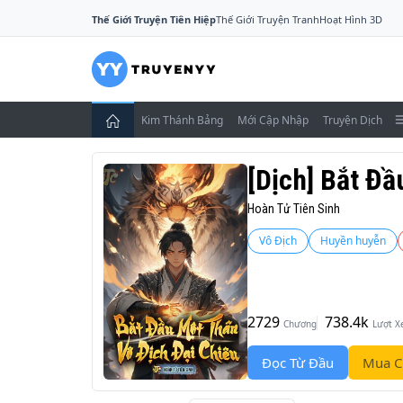
Thế Giới Truyện Tiên Hiệp
Thế Giới Truyện Tranh
Hoạt Hình 3D
Kim Thánh Bảng
Mới Cập Nhập
Truyện Dịch
[Dịch] Bắt Đầ
Hoàn Tử Tiên Sinh
Vô Địch
Huyền huyễn
2729
738.4k
Chương
Lượt 
Đọc Từ Đầu
Mua C