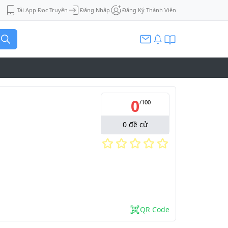
Tải App Đọc Truyện
Đăng Nhập
Đăng Ký Thành Viên
0
/
100
0
đề cử
QR Code