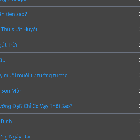
ần tiên sao?
 Thú Xuất Huyết
út Trời
Cữu
ùy muội muội tự tưởng tượng
o Sơn Môn
ường Đại? Chỉ Có Vậy Thôi Sao?
 Đinh
ờng Ngây Dại