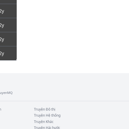
2y
2y
2y
2y
TruyenMQ
n
Truyện
Đô thị
Truyện
Hệ thống
Truyện
Khác
Truyện
Hài hước