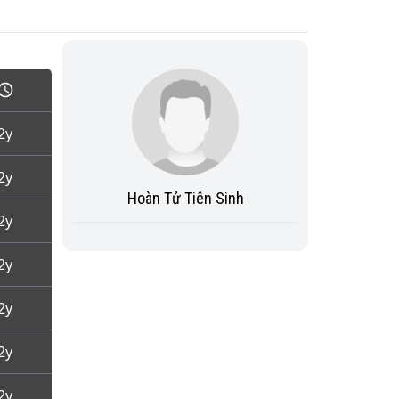
2y
2y
Hoàn Tử Tiên Sinh
2y
2y
2y
2y
2y