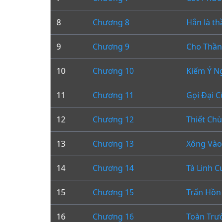
8
Chương 8
Hắn là th
9
Chương 9
Cho Thần
10
Chương 10
Kiếm Ý Ng
11
Chương 11
Gọi Đại 
12
Chương 12
Thiết Ch
13
Chương 13
Xông Và
14
Chương 14
Tà Linh C
15
Chương 15
Trấn Hồn
16
Chương 16
Toàn Trư