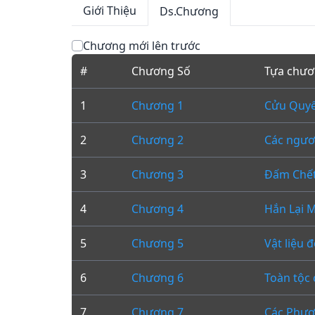
Giới Thiệu
Ds.Chương
Chương mới lên trước
#
Chương Số
Tựa chư
1
Chương 1
Cửu Quyể
2
Chương 2
Các ngươ
3
Chương 3
Đấm Chế
4
Chương 4
Hắn Lại 
5
Chương 5
Vật liệu 
6
Chương 6
Toàn tộc
7
Chương 7
Các Phươ