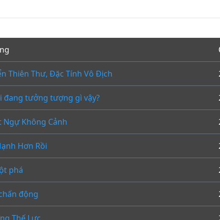
ơng
n Thiên Thư, Đặc Tính Vô Địch
i đang tưởng tượng gì vậy?
t Ngự Không Cảnh
Mạnh Hơn Rồi
đột phá
 chấn động
ng Thế Lực