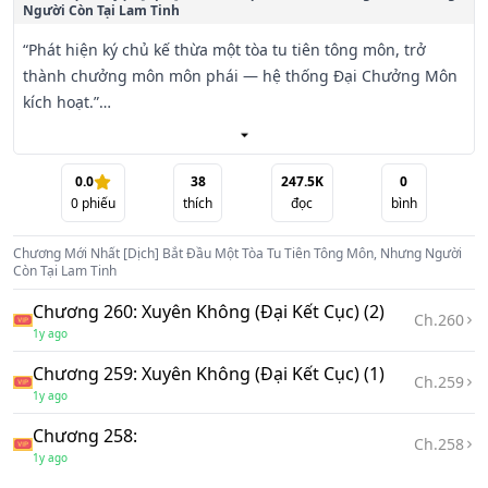
Người Còn Tại Lam Tinh
“Phát hiện ký chủ kế thừa một tòa tu tiên tông môn, trở 
thành chưởng môn môn phái — hệ thống Đại Chưởng Môn 
kích hoạt.”

Nhìn tấm biển cũ kỹ đề “Học viện Kỹ thuật Nghề nghiệp 
Thục Sơn” treo trước giảng đường đã xuống cấp, hiệu 
trưởng Tần Thiên chỉ biết trầm mặc suy nghĩ.

0.0
38
247.5K
0
0
phiếu
thích
đọc
bình
“Phía trước là nữ tử sở hữu Thiên Linh Căn — thiên tư ngàn 
Chương Mới Nhất
[Dịch] Bắt Đầu Một Tòa Tu Tiên Tông Môn, Nhưng Người
năm khó gặp. Xin mời ký chủ thu nhận nàng vào sơn môn.”

Còn Tại Lam Tinh
Nhìn người nữ cảnh sát đang bắt giữ tội phạm trước mặt, 
Chương 260: Xuyên Không (Đại Kết Cục) (2)
Tần Thiên đưa tay gãi đầu, hơi do dự.

Ch.
260
1y ago
“Phía trước là thiếu niên sinh ra đã mang Kiếm Thể, là kỳ 
Chương 259: Xuyên Không (Đại Kết Cục) (1)
Ch.
259
tài trăm năm có một trong đường tu kiếm. Xin mời ký chủ 
1y ago
thu nhận hắn vào sơn môn.”

Chương 258:
Nhìn cậu thiếu niên ngồi xe lăn đang tự đẩy đi một mình, 
Ch.
258
1y ago
Tần Thiên khẽ vuốt cằm suy ngẫm.
