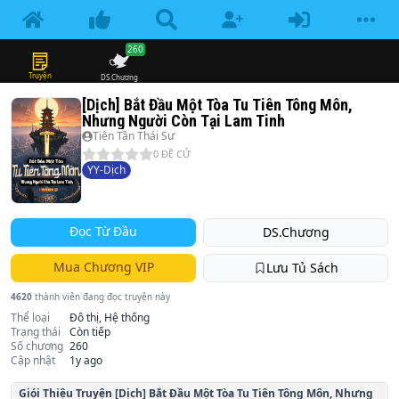
260
Truyện
DS.Chương
[Dịch] Bắt Đầu Một Tòa Tu Tiên Tông Môn,
Nhưng Người Còn Tại Lam Tinh
Tiên Tần Thái Sư
0
ĐỀ CỬ
YY-Dịch
Đọc Từ Đầu
DS.Chương
Mua Chương VIP
Lưu Tủ Sách
4620
thành viên đang đọc truyện này
Thể loại
Đô thị, Hệ thống
Trạng thái
Còn tiếp
Số chương
260
Cập nhật
1y ago
Giói Thiệu Truyện
[Dịch] Bắt Đầu Một Tòa Tu Tiên Tông Môn, Nhưng