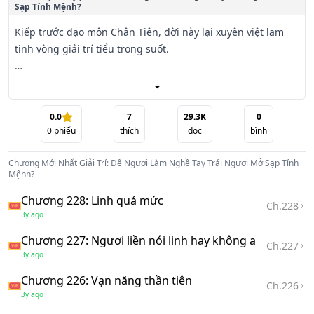
Sạp Tính Mệnh?
Kiếp trước đạo môn Chân Tiên, đời này lại xuyên việt lam 
tinh vòng giải trí tiểu trong suốt.

Dương Lâm ngoài ý muốn tham gia tiết mục tên là « cố lên 
người làm công » trực tiếp tiết mục.

0.0
7
29.3K
0
0
phiếu
thích
đọc
bình
Các minh tinh vì dựng đứng mình người làm công hình 
tượng, hoặc là đầu đường mải võ, hoặc là khi mở sạp bán 
Chương Mới Nhất
Giải Trí: Để Ngươi Làm Nghề Tay Trái Ngươi Mở Sạp Tính
ăn vặt.

Mệnh?
Chương 228: Linh quá mức
Mà Dương Lâm chính là không giống nhau, thuận tay liền 
Ch.
228
3y ago
từ túi bên trong lấy ra một kiện đạo bào bộ trên thân, bắt 
đầu cho người tính mệnh.

Chương 227: Ngươi liền nói linh hay không a
Ch.
227
3y ago
Cho nữ tổng tài phá sát, thu hoạch tiền quẻ 1 vạn .

Chương 226: Vạn năng thần tiên
Ch.
226
3y ago
Vì giải ngũ lão binh tìm kiếm thất lạc thân nhân, thu hoạch 