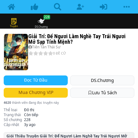
228
Truyện
DS.Chương
Giải Trí: Để Ngươi Làm Nghề Tay Trái Ngươi
Mở Sạp Tính Mệnh?
Tiên Tần Thái Sư
0
ĐỀ CỬ
Đọc Từ Đầu
DS.Chương
Mua Chương VIP
Lưu Tủ Sách
4620
thành viên đang đọc truyện này
Thể loại
Đô thị
Trạng thái
Còn tiếp
Số chương
228
Cập nhật
3y ago
Giói Thiệu Truyện
Giải Trí: Để Ngươi Làm Nghề Tay Trái Ngươi Mở