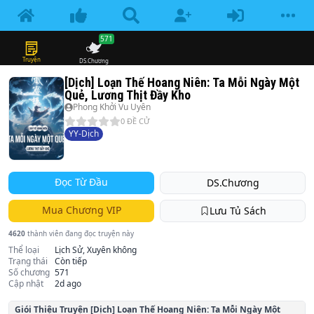
571
Truyện
DS.Chương
[Dịch] Loạn Thế Hoang Niên: Ta Mỗi Ngày Một
Quẻ, Lương Thịt Đầy Kho
Phong Khởi Vu Uyên
0
ĐỀ CỬ
YY-Dịch
Đọc Từ Đầu
DS.Chương
Mua Chương VIP
Lưu Tủ Sách
4620
thành viên đang đọc truyện này
Thể loại
Lịch Sử, Xuyên không
Trạng thái
Còn tiếp
Số chương
571
Cập nhật
2d ago
Giói Thiệu Truyện
[Dịch] Loạn Thế Hoang Niên: Ta Mỗi Ngày Một