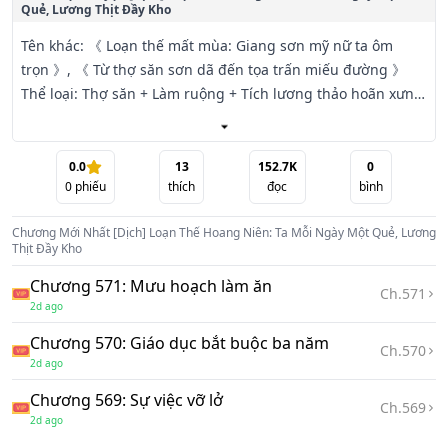
Quẻ, Lương Thịt Đầy Kho
Tên khác: 《 Loạn thế mất mùa: Giang sơn mỹ nữ ta ôm 
trọn 》, 《 Từ thợ săn sơn dã đến tọa trấn miếu đường 》

Thể loại: Thợ săn + Làm ruộng + Tích lương thảo hoãn xưng 
vương + Tạo phản tranh bá + Thập quốc thiên kiều.

【 Mệnh tinh hiện tại: Sơn dân 】

0.0
13
152.7K
0
0
phiếu
thích
đọc
bình
【 Vận thế hôm nay: Phúc họa tương y (Phúc họa song 
hành) 】

Chương Mới Nhất
[Dịch] Loạn Thế Hoang Niên: Ta Mỗi Ngày Một Quẻ, Lương
Thịt Đầy Kho
【 Đại Cát: Phía bắc chân núi Nhị Hắc Sơn, có một con nai 
Chương 571: Mưu hoạch làm ăn
già vừa chết, tới đó có thể thu được da thịt nguyên vẹn. 】

Ch.
571
2d ago
【 Bình: Chân núi Tiểu Hắc Sơn, một con gà rừng bị mắc 
vào bụi gai, nhanh chóng đi tới có lẽ sẽ có thu hoạch bất 
Chương 570: Giáo dục bắt buộc ba năm
Ch.
570
ngờ. 】

2d ago
【 Đại Hung: Phía nam Nhị Hắc Sơn, một con lợn rừng bị 
Chương 569: Sự việc vỡ lở
thương mất máu quá nhiều, tới đó có thể thu được thịt, 
Ch.
569
2d ago
nhưng phải cẩn thận đám thợ săn đang đuổi bắt nó, bọn 