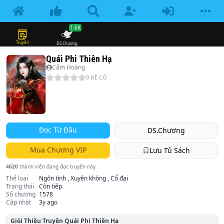
1.6K
Truyện
DS.Chương
Quái Phi Thiên Hạ
Cẩm Hoàng
0
ĐỀ CỬ
Đọc Từ Đầu
DS.Chương
Mua Chương VIP
Lưu Tủ Sách
4620
thành viên đang đọc truyện này
Thể loại
Ngôn tình , Xuyên không , Cổ đại
Trạng thái
Còn tiếp
Số chương
1578
Cập nhật
3y ago
Giói Thiệu Truyện
Quái Phi Thiên Hạ