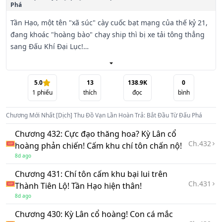
Phá
Tần Hạo, một tên "xã súc" cày cuốc bạt mạng của thế kỷ 21, 
đang khoác "hoàng bào" chạy ship thì bị xe tải tông thẳng 
sang Đấu Khí Đại Lục!

Trở thành vị Trưởng lão trẻ tuổi nhất của nội viện Già Nam 
Học Viện, hắn vô tình kích hoạt 【 Hệ thống Vạn Giới Thánh 
5.0
13
138.9K
0
1
phiếu
thích
đọc
bình
Sư 】, chỉ cần thu nhận đồ đệ là được hệ thống hoàn trả 
vật phẩm gấp vạn lần!

Chương Mới Nhất
[Dịch] Thu Đồ Vạn Lần Hoàn Trả: Bắt Đầu Từ Đấu Phá
"Chúc mừng túc chủ thu nhận Khí Vận Chi Tử - Tiêu Viêm 
Chương 432: Cực đạo thăng hoa? Kỳ Lân cổ
làm đồ đệ. Phần thưởng: Truyền thừa Luyện Dược Sư cấp 
Ch.
432
hoàng phản chiến! Cấm khu chí tôn chấn nộ!
Đế phẩm!"

8d ago
Chương 431: Chí tôn cấm khu bại lui trên
"Tặng Dị hỏa Thanh Liên Địa Tâm Hỏa cho đệ tử Tiêu Viêm, 
Ch.
431
Thành Tiên Lộ! Tần Hạo hiện thân!
kích hoạt bạo kích hoàn trả vạn lần. Nhận được Dị hỏa mới: 
8d ago
Thanh Liên Tạo Hóa Hỏa!"

Chương 430: Kỳ Lân cổ hoàng! Con cá mắc