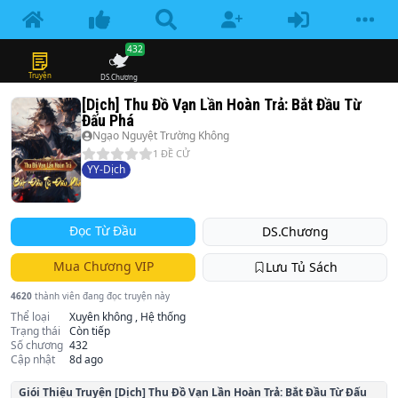
432
Truyện
DS.Chương
[Dịch] Thu Đồ Vạn Lần Hoàn Trả: Bắt Đầu Từ
Đấu Phá
Ngạo Nguyệt Trường Không
1
ĐỀ CỬ
YY-Dịch
Đọc Từ Đầu
DS.Chương
Mua Chương VIP
Lưu Tủ Sách
4620
thành viên đang đọc truyện này
Thể loại
Xuyên không , Hệ thống
Trạng thái
Còn tiếp
Số chương
432
Cập nhật
8d ago
Giói Thiệu Truyện
[Dịch] Thu Đồ Vạn Lần Hoàn Trả: Bắt Đầu Từ Đấu