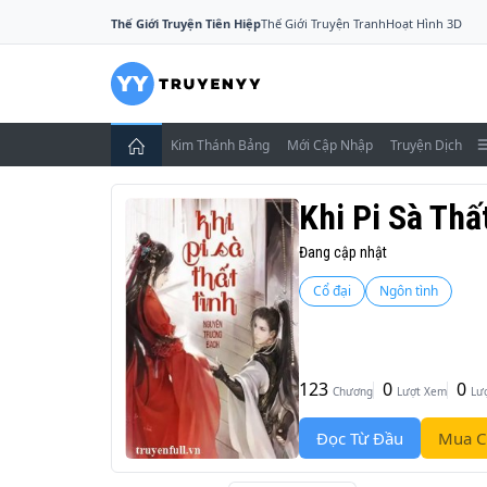
Thế Giới Truyện Tiên Hiệp
Thế Giới Truyện Tranh
Hoạt Hình 3D
Kim Thánh Bảng
Mới Cập Nhập
Truyện Dịch
Khi Pi Sà Thấ
Đang cập nhật
Cổ đại
Ngôn tình
123
0
0
Chương
Lượt Xem
Lư
Đọc Từ Đầu
Mua C