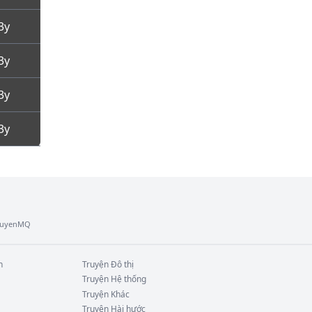
3y
3y
3y
3y
TruyenMQ
n
Truyện
Đô thị
Truyện
Hệ thống
Truyện
Khác
Truyện
Hài hước