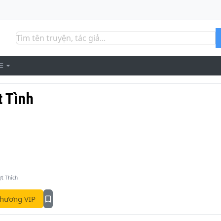
t Tình
ợt Thích
hương VIP