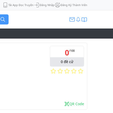
Tải App Đọc Truyện
Đăng Nhập
Đăng Ký Thành Viên
0
/
100
0
đề cử
QR Code