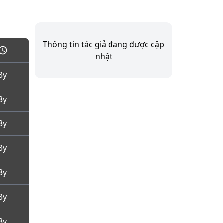
Thông tin tác giả đang được cập
nhật
3y
3y
3y
3y
3y
3y
3y