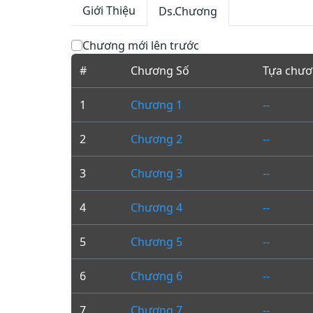
Giới Thiệu
Ds.Chương
Chương mới lên trước
#
Chương Số
Tựa chư
1
Chương 1
--
2
Chương 2
--
3
Chương 3
--
4
Chương 4
--
5
Chương 5
--
6
Chương 6
--
7
Chương 7
--