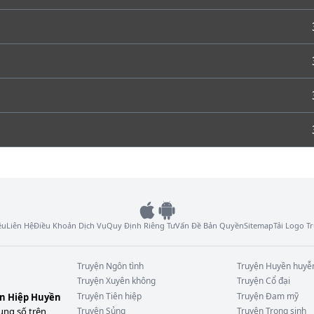
ệu
Liên Hệ
Điều Khoản Dịch Vụ
Quy Định Riêng Tư
Vấn Đề Bản Quyền
Sitemap
Tải Logo 
Truyện
Ngôn tình
Truyện
Huyền huyễ
Truyện
Xuyên không
Truyện
Cổ đại
Truyện
Tiên hiệp
Truyện
Đam mỹ
ên Hiệp Huyền
ung số trên
Truyện
Sủng
Truyện
Trọng sinh