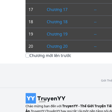
17
Chương 17
--
18
Chương 18
--
19
Chương 19
--
20
Chương 20
--
Chương mới lên trước
Giới Thi
Chào mừng bạn đến với
TruyenYY - Thế Giới Truyện Ti
Ảo.
TruyenYY (TruyệnYY hay gọi tắt ) là một nền tảng nội d