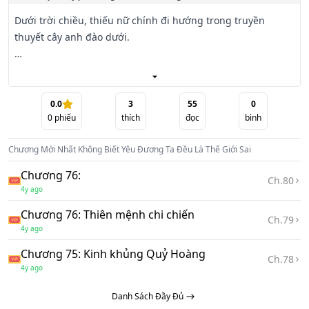
Dưới trời chiều, thiếu nữ chính đi hướng trong truyền 
thuyết cây anh đào dưới.

Hôm nay, nàng có một cái lãng mạn hẹn hò.

Đồng dạng là dưới cây hoa anh đào, thiếu niên chính nhắm 
0.0
3
55
0
0
phiếu
thích
đọc
bình
mắt dưỡng thần, trong đầu hiện ra thiếu nữ bộ dáng.

Chương Mới Nhất
Không Biết Yêu Đương Ta Đều Là Thế Giới Sai
Thân cao, một mét bảy, bình thường.

Chương 76:
Ch.
80
Thể trọng, hai mươi cân, không bình thường.

4y ago
Chương 76: Thiên mệnh chi chiến
Nhịp tim tốc độ, mỗi phút đồng hồ một lần, cực không bình 
Ch.
79
4y ago
thường.

Chương 75: Kinh khủng Quỷ Hoàng
Ch.
78
Bởi vì nàng là thần bí khó lường U Minh vương gia công 
4y ago
chúa, U Minh Ánh Tuyết, Quần Tinh Chi Hải tôn quý nhất 
Danh Sách Đầy Đủ
vương gia huyết mạch.
