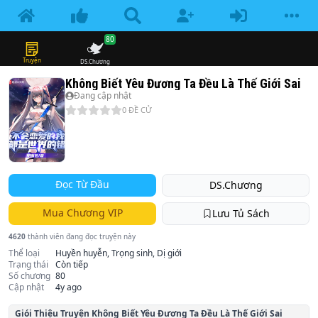
80
Truyện
DS.Chương
Không Biết Yêu Đương Ta Đều Là Thế Giới Sai
Đang cập nhật
0
ĐỀ CỬ
Đọc Từ Đầu
DS.Chương
Mua Chương VIP
Lưu Tủ Sách
4620
thành viên đang đọc truyện này
Thể loại
Huyền huyễn, Trọng sinh, Dị giới
Trạng thái
Còn tiếp
Số chương
80
Cập nhật
4y ago
Giói Thiệu Truyện
Không Biết Yêu Đương Ta Đều Là Thế Giới Sai