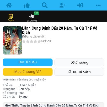
200
Truyện
DS.Chương
Lãnh Cung Đánh Dấu 20 Năm, Ta Cử Thế Vô
Địch
Đang cập nhật
0
ĐỀ CỬ
Đọc Từ Đầu
DS.Chương
Mua Chương VIP
Lưu Tủ Sách
4620
thành viên đang đọc truyện này
Thể loại
Huyền huyễn
Trạng thái
Còn tiếp
Số chương
200
Cập nhật
3y ago
Giói Thiệu Truyện
Lãnh Cung Đánh Dấu 20 Năm, Ta Cử Thế Vô Địch