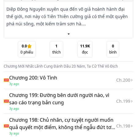
Diệp Đông Nguyên xuyên qua đến võ giả hoành hành đại 
thế giới, nơi này có Tiên Thiên cường giả có thể một quyền 
phá núi sông, một kiếm trảm sơn hà.

Diệp Đông Nguyên vốn là Hạ Triều thất hoàng tử, lại bởi vì 
mẫu phi gia tộc dính líu thông đồng với địch, hắn bị phế 
0.0
1
11.9K
0
0
phiếu
thích
đọc
bình
xích tử chi tâm, đày vào lãnh cung, không được tự mình ra 
ngoài.

Chương Mới Nhất
Lãnh Cung Đánh Dấu 20 Năm, Ta Cử Thế Vô Địch
Đúng lúc này, hắn khóa lại đánh dấu hệ thống, chỉ cần mỗi 
Chương 200: Vô Tình
Ch.
200
ngày đánh dấu, đều có thể lấy được thưởng.

3y ago
Chương 199: Đường bên dưới người nào, vì
Ngày đầu tiên, hắn đánh dấu « Hồng Mông công pháp » 
Ch.
199
sao cáo trạng bản cung
cùng Hồng Mông thánh kiếm!

3y ago
Năm thứ nhất, hắn đánh dấu thuật pháp « Vạn Kiếm Quy 
Chương 198: Chủ nhân, cự tuyệt người muốn
Ch.
198
Tông »!

quả quyết một điểm, không thể ngẫu đứt tơ
còn liền
3y ago