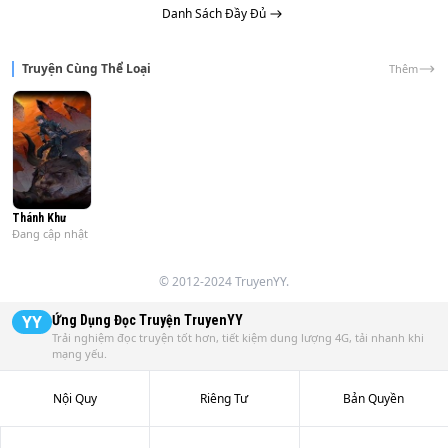
Danh Sách Đầy Đủ
Ta làm sao có thể một quyền đánh bay phòng thể dục lực 
lượng máy kiểm tra?

Truyện Cùng Thể Loại
Thêm
Ta làm sao có thể một cục gạch đập choáng đế vương cấp 
Linh thú?

"Ta chỉ là cái nho nhỏ shipper, đừng quấn lấy ta rồi!" Diệp 
Tiểu Thụ nói xong, chạy như một làn khói.

Thánh Khư
Đang cập nhật
Các giới đại năng: "Đại sư chớ đi!"

© 2012-2024 TruyenYY.
YY
Ứng Dụng Đọc Truyện
TruyenYY
Trải nghiệm đọc truyện tốt hơn, tiết kiệm dung lượng 4G, tải nhanh khi
mạng yếu.
Nội Quy
Riêng Tư
Bản Quyền