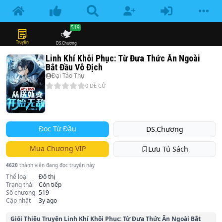
519
Truyện
DS.Chương
Linh Khí Khôi Phục: Từ Đưa Thức Ăn Ngoài
Bắt Đầu Vô Địch
Đại Tảo Thụ
0
ĐỀ CỬ
Đọc Từ Đầu
DS.Chương
Mua Chương VIP
Lưu Tủ Sách
4620
thành viên đang đọc truyện này
Thể loại
Đô thị
Trạng thái
Còn tiếp
Số chương
519
Cập nhật
3y ago
Giói Thiệu Truyện
Linh Khí Khôi Phục: Từ Đưa Thức Ăn Ngoài Bắt