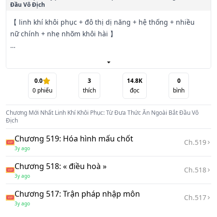
Đầu Vô Địch
【 linh khí khôi phục + đô thị dị năng + hệ thống + nhiều 
nữ chính + nhẹ nhõm khôi hài 】

Ta chỉ là có một cái hố cha Bug hệ thống, lại có thể đem 
công pháp mặt trái hiệu quả chuyển đổi thành chính diện?

0.0
3
14.8K
0
0
phiếu
thích
đọc
bình
Tỉnh táo + hồi máu cuồng hóa nghe nói qua không?

Chương Mới Nhất
Linh Khí Khôi Phục: Từ Đưa Thức Ăn Ngoài Bắt Đầu Vô
Tự mình hại mình võ công tất cả đều đảo ngược thành 
Địch
cường hóa võ học nghe nói qua không?

Chương 519: Hóa hình mấu chốt
Ch.
519
3y ago
Lúc có người hỏi Diệp Tiểu Thụ, hắn vì cái gì ngưu như vậy 
phê thời điểm.

Chương 518: « điều hoà »
Ch.
518
3y ago
Hắn hồi đáp:

Chương 517: Trận pháp nhập môn
Ch.
517
3y ago
Thân vì một cái bình thường thức ăn ngoài tiểu ca
