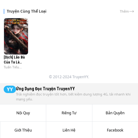
Truyện Cùng Thể Loại
Thêm
[Dịch] Lão Bà
Của Ta Là
Tuấn Tiếu
Đông Tấn Đệ
Thiếu Niên
Nhất Nữ Ma
© 2012-2024 TruyenYY.
Đầu
YY
Ứng Dụng Đọc Truyện
TruyenYY
Trải nghiệm đọc truyện tốt hơn, tiết kiệm dung lượng 4G, tải nhanh khi
mạng yếu.
Nội Quy
Riêng Tư
Bản Quyền
Giới Thiệu
Liên Hệ
Facebook