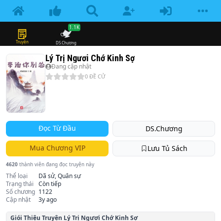
1.1K
Truyện
DS.Chương
Lý Trị Ngươi Chớ Kinh Sợ
Đang cập nhật
0
ĐỀ CỬ
Đọc Từ Đầu
DS.Chương
Mua Chương VIP
Lưu Tủ Sách
4620
thành viên đang đọc truyện này
Thể loại
Dã sử, Quân sự
Trạng thái
Còn tiếp
Số chương
1122
Cập nhật
3y ago
Giói Thiệu Truyện
Lý Trị Ngươi Chớ Kinh Sợ