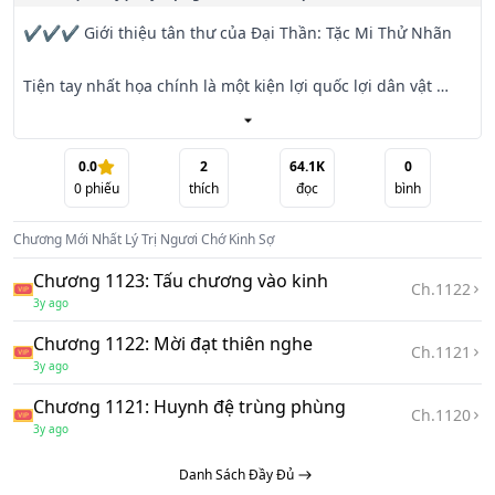
✔️✔️✔️ Giới thiệu tân thư của Đại Thần: Tặc Mi Thử Nhãn

Tiện tay nhất họa chính là một kiện lợi quốc lợi dân vật 
thần kỳ... nhưng ta chỉ muốn loại này nhàn nhã lười biếng 
0.0
2
64.1K
0
0
phiếu
thích
đọc
bình
Chương Mới Nhất
Lý Trị Ngươi Chớ Kinh Sợ
Chương 1123: Tấu chương vào kinh
Ch.
1122
3y ago
Chương 1122: Mời đạt thiên nghe
Ch.
1121
3y ago
Chương 1121: Huynh đệ trùng phùng
Ch.
1120
3y ago
Danh Sách Đầy Đủ