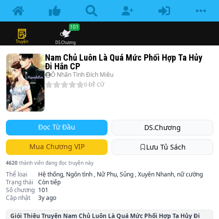
101
Truyện
DS.Chương
Nam Chủ Luôn Là Quá Mức Phối Hợp Ta Hủy
Đi Hắn CP
Ô Nhãn Tình Đích Miêu
0
ĐỀ CỬ
Đọc Từ Đầu
DS.Chương
Mua Chương VIP
Lưu Tủ Sách
4620
thành viên đang đọc truyện này
Thể loại
Hệ thống, Ngôn tình , Nữ Phụ, Sủng , Xuyên Nhanh, nữ cường
Trạng thái
Còn tiếp
Số chương
101
Cập nhật
3y ago
Giói Thiệu Truyện
Nam Chủ Luôn Là Quá Mức Phối Hợp Ta Hủy Đi