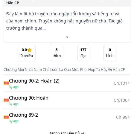
Hắn CP
Đây là một bộ truyện tràn ngập cẩu lương và tiếng tự vả 
của nam chính. Truyện không hắc nguyên nữ chủ. Tác giả 
trưởng thành qua

từng thế giới, viết càng ngày càng lên tay

🍃 Văn án

0.0
5
177
0
0
phiếu
thích
đọc
bình
Trong ngôn tình luôn là có một ít nữ xứng như thanh mai 
Chương Mới Nhất
Nam Chủ Luôn Là Quá Mức Phối Hợp Ta Hủy Đi Hắn CP
trúc mã, bạn gái cũ, vị hôn thê của nam chính, người qua 
đường Giáp Ất

Chương 90-2: Hoàn (2)
Ch.
101
Bính......

3y ago
Chương 90: Hoàn
Bọn họ đối với nam chính luôn là yêu mà không có được, vì 
Ch.
100
3y ago
con đường tình yêu của nam nữ chính mà góp một viên 
gạch, cuối cùng nhận

Chương 89-2
Ch.
99
lấy bi kịch.

3y ago
Danh Sách Đầy Đủ