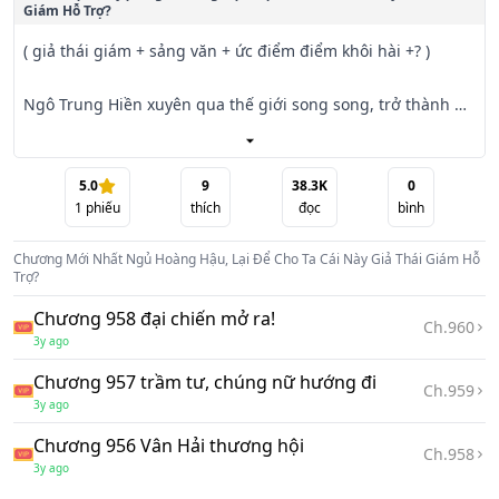
Giám Hỗ Trợ?
( giả thái giám + sảng văn + ức điểm điểm khôi hài +? )

Ngô Trung Hiền xuyên qua thế giới song song, trở thành 
trong hoàng cung một tên thái giám.

Thần Châu đại lục 969 năm, hoàng đế đại hôn, cưới hoàng 
5.0
9
38.3K
0
1
phiếu
thích
đọc
bình
hậu!

Chương Mới Nhất
Ngủ Hoàng Hậu, Lại Để Cho Ta Cái Này Giả Thái Giám Hỗ
Ngay tại đêm động phòng cùng ngày, hoàng đế lại để Ngô 
Trợ?
Trung Hiền cái này tên thái giám đi động phòng!

Chương 958 đại chiến mở ra!
Ch.
960
3y ago
Nhưng hoàng đế làm sao biết, cái này Ngô Trung Hiền đã 
không phải là trước kia Ngô Trung Hiền, càng không phải 
Chương 957 trầm tư, chúng nữ hướng đi
Ch.
959
là thái giám!

3y ago
Chương 956 Vân Hải thương hội
Một đêm qua đi. Ngô Trung Hiền nghĩ mãi mà không rõ 
Ch.
958
3y ago
hoàng đế bệ hạ vì cái gì không đi động phòng, không gần 