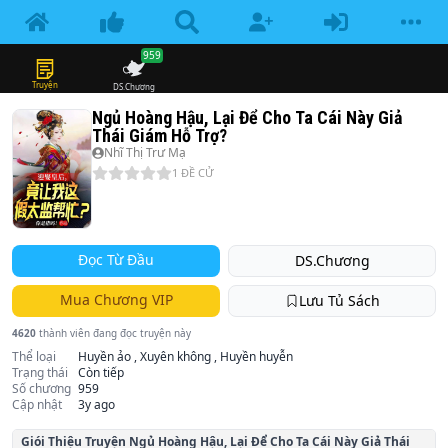
959
Truyện
DS.Chương
Ngủ Hoàng Hậu, Lại Để Cho Ta Cái Này Giả
Thái Giám Hỗ Trợ?
Nhĩ Thị Trư Mạ
1
ĐỀ CỬ
Đọc Từ Đầu
DS.Chương
Mua Chương VIP
Lưu Tủ Sách
4620
thành viên đang đọc truyện này
Thể loại
Huyền ảo , Xuyên không , Huyền huyễn
Trạng thái
Còn tiếp
Số chương
959
Cập nhật
3y ago
Giói Thiệu Truyện
Ngủ Hoàng Hậu, Lại Để Cho Ta Cái Này Giả Thái