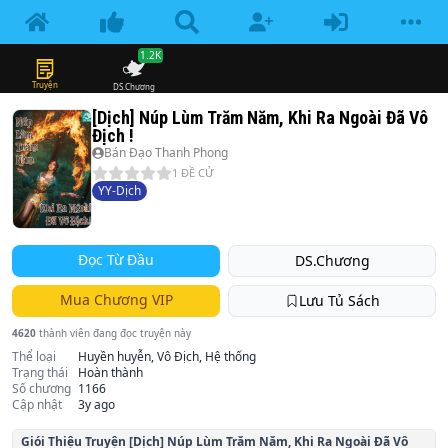
1.2K
Truyện
DS.Chương
[Dịch] Núp Lùm Trăm Năm, Khi Ra Ngoài Đã Vô
Địch !
Bán Đạo Thanh Phong
1
ĐỀ CỬ
YY-Dịch
Đọc Từ Đầu
DS.Chương
Mua Chương VIP
Lưu Tủ Sách
4620
thành viên đang đọc truyện này
Thể loại
Huyền huyễn, Vô Địch, Hệ thống
Trạng thái
Hoàn thành
Số chương
1166
Cập nhật
3y ago
Giói Thiệu Truyện
[Dịch] Núp Lùm Trăm Năm, Khi Ra Ngoài Đã Vô