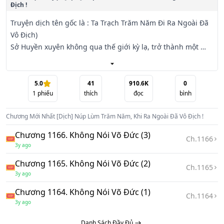
Địch !
Truyện dịch tên gốc là : Ta Trạch Trăm Năm Đi Ra Ngoài Đã 
Vô Địch)

Sở Huyền xuyên không qua thế giới kỳ lạ, trở thành một 
thiếu gia, nhưng vừa ắt xì hơi một cái đã bị lưu đày tới tiểu 
viện rách nát, xung quanh hoang vắng, chỉ là một nơi khỉ 
ho cò gáy, chim không thèm ỉa.

5.0
41
910.6K
0
1
phiếu
thích
đọc
bình
Ngay lúc Sở Huyền đang nằm trên ghế tận hưởng cuộc 
sống an nhàn thì được hệ thống khoá chặt, kể từ đây cuộc 
Chương Mới Nhất
[Dịch] Núp Lùm Trăm Năm, Khi Ra Ngoài Đã Vô Địch !
sống núp lùm trong tiểu viện của hắn bắt đầu.

Núp một ngày, ban thưởng Kim Cương Bất Hoại Thần 
Chương 1166. Không Nói Võ Đức (3)
Ch.
1166
Công. . .

3y ago
Núp một tháng, ban thưởng Bất Động Như Sơn Công. . .

Chương 1165. Không Nói Võ Đức (2)
Núp một năm, ban thưởng Ngọc Hư Tiên Kinh + trăm năm 
Ch.
1165
3y ago
tu vi. . .

Núp 10 năm, ban thưởng Hỗn Độn Bất Diệt Thể + Hỗn Độn 
Chương 1164. Không Nói Võ Đức (1)
Ch.
1164
Chung. . .
3y ago
Danh Sách Đầy Đủ