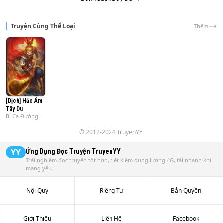
Truyện Cùng Thể Loại
Thêm
[Dịch] Hắc Ám
Tây Du
Bi Ca Đường
Tam Tạng
© 2012-2024 TruyenYY.
YY
Ứng Dụng Đọc Truyện
TruyenYY
Trải nghiệm đọc truyện tốt hơn, tiết kiệm dung lượng 4G, tải nhanh khi
mạng yếu.
Nội Quy
Riêng Tư
Bản Quyền
Giới Thiệu
Liên Hệ
Facebook